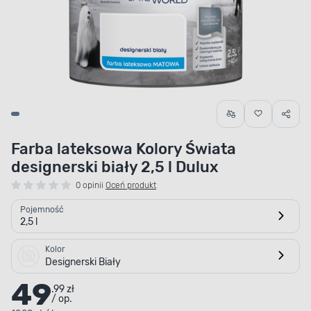
Farba lateksowa Kolory Świata
designerski biały 2,5 l Dulux
0 opinii
Oceń produkt
Pojemność
2,5 l
Kolor
Designerski Biały
49
.99 zł
/ op.