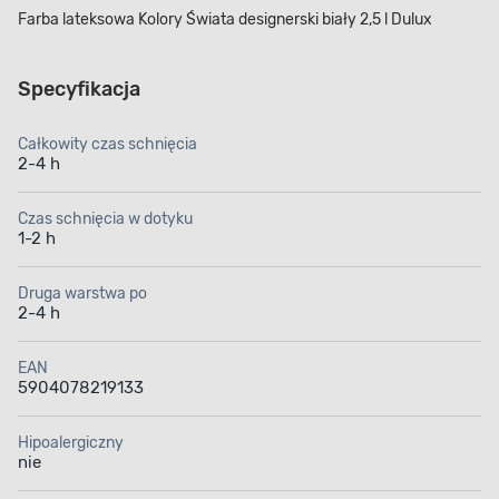
Farba lateksowa Kolory Świata designerski biały 2,5 l Dulux
Specyfikacja
Całkowity czas schnięcia
2-4 h
Czas schnięcia w dotyku
1-2 h
Druga warstwa po
2-4 h
EAN
5904078219133
Hipoalergiczny
nie