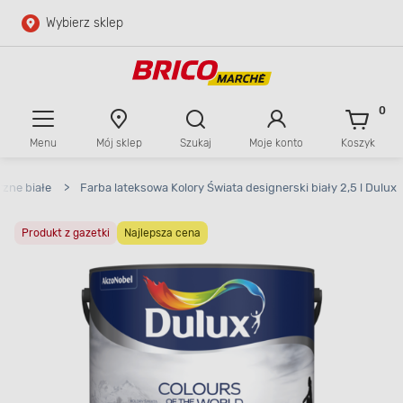
Wybierz sklep
Przejdź do głównej zawartości
Przejdź do wyszukiwarki
0
Menu
Mój sklep
Szukaj
Moje konto
Koszyk
Przejdź do kontaktu
zne białe
>
Farba lateksowa Kolory Świata designerski biały 2,5 l Dulux
Produkt z gazetki
Najlepsza cena