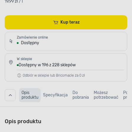
19,99 zł / l
Kup teraz
Zamówienie online
Dostępny
W sklepie
Dostępny w 196 z 228 sklepów
Odbiór w sklepie lub Bricomacie za 0 zł
Opis
Do
Możesz
Pod
Specyfikacja
produktu
pobrania
potrzebować
prod
Opis produktu