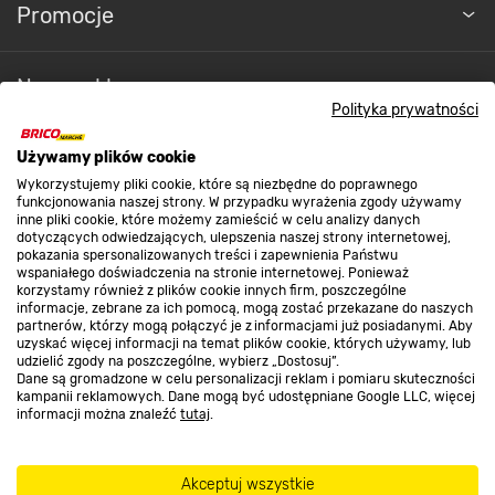
Promocje
Nasze sklepy
Polityka prywatności
O nas
Używamy plików cookie
Wykorzystujemy pliki cookie, które są niezbędne do poprawnego
funkcjonowania naszej strony. W przypadku wyrażenia zgody używamy
inne pliki cookie, które możemy zamieścić w celu analizy danych
Kontakt do sklepu
dotyczących odwiedzających, ulepszenia naszej strony internetowej,
pokazania spersonalizowanych treści i zapewnienia Państwu
wspaniałego doświadczenia na stronie internetowej. Ponieważ
korzystamy również z plików cookie innych firm, poszczególne
Strefa biznesu
informacje, zebrane za ich pomocą, mogą zostać przekazane do naszych
partnerów, którzy mogą połączyć je z informacjami już posiadanymi. Aby
uzyskać więcej informacji na temat plików cookie, których używamy, lub
udzielić zgody na poszczególne, wybierz „Dostosuj”.
Dane są gromadzone w celu personalizacji reklam i pomiaru skuteczności
Dołącz do nas
kampanii reklamowych. Dane mogą być udostępniane Google LLC, więcej
informacji można znaleźć
tutaj
.
Akceptuj wszystkie