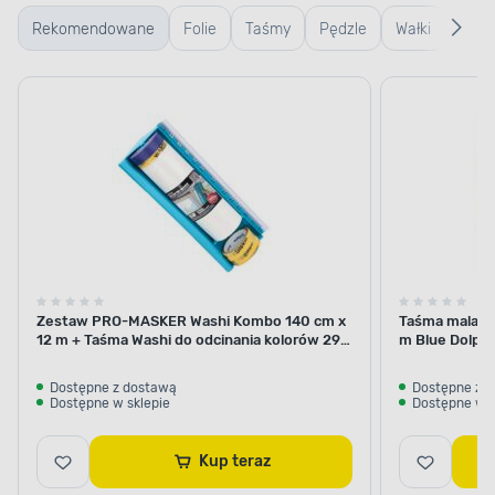
Rekomendowane
Folie
Taśmy
Pędzle
Wałki
Wiad
kuwe
kratk
Zestaw PRO-MASKER Washi Kombo 140 cm x
Taśma malars
12 m + Taśma Washi do odcinania kolorów 29
m Blue Dolphi
mm x 5 m Blue Dolphin
Dostępne z dostawą
Dostępne z 
Dostępne w sklepie
Dostępne w s
Kup teraz