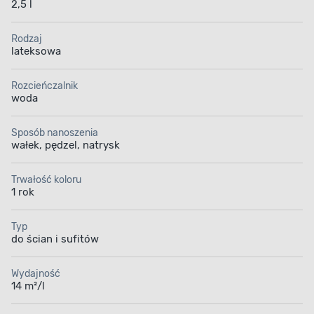
2,5 l
Rodzaj
lateksowa
Rozcieńczalnik
woda
Sposób nanoszenia
wałek, pędzel, natrysk
Trwałość koloru
1 rok
Typ
do ścian i sufitów
Wydajność
14 m²/l