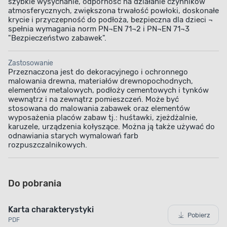
szybkie wysychanie, odporność na działanie czynników
atmosferycznych, zwiększona trwałość powłoki, doskonałe
krycie i przyczepność do podłoża, bezpieczna dla dzieci ¬
spełnia wymagania norm PN¬EN 71¬2 i PN¬EN 71¬3
"Bezpieczeństwo zabawek".
Zastosowanie
Przeznaczona jest do dekoracyjnego i ochronnego
malowania drewna, materiałów drewnopochodnych,
elementów metalowych, podłoży cementowych i tynków
wewnątrz i na zewnątrz pomieszczeń. Może być
stosowana do malowania zabawek oraz elementów
wyposażenia placów zabaw tj.: huśtawki, zjeżdżalnie,
karuzele, urządzenia kołyszące. Można ją także używać do
odnawiania starych wymalowań farb
rozpuszczalnikowych.
Do pobrania
Karta charakterystyki
Pobierz
PDF