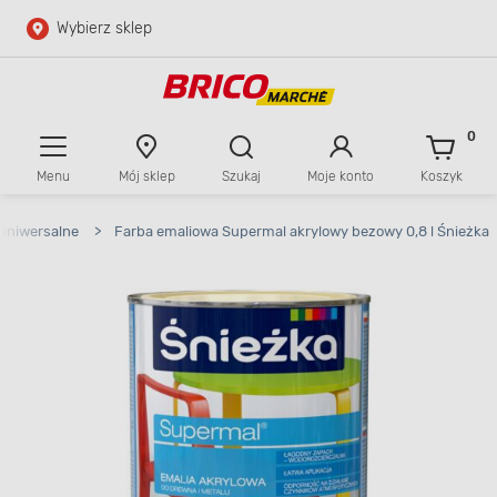
Wybierz sklep
Przejdź do głównej zawartości
Przejdź do wyszukiwarki
0
Menu
Mój sklep
Szukaj
Moje konto
Koszyk
Przejdź do kontaktu
 uniwersalne
>
Farba emaliowa Supermal akrylowy bezowy 0,8 l Śnieżka