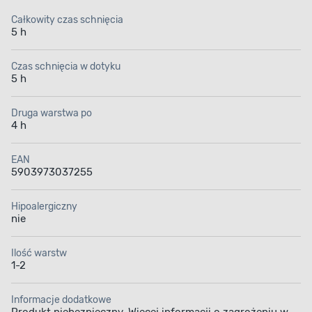
Całkowity czas schnięcia
5 h
Czas schnięcia w dotyku
5 h
Druga warstwa po
4 h
EAN
5903973037255
Hipoalergiczny
nie
Ilość warstw
1-2
Informacje dodatkowe