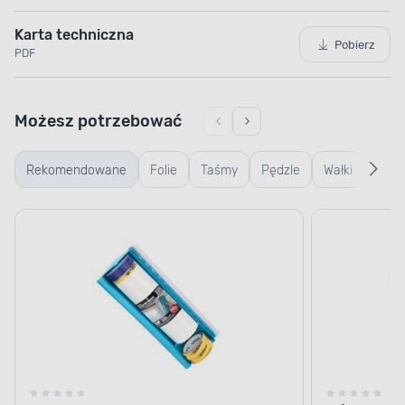
Karta techniczna
Pobierz
PDF
Możesz potrzebować
Rekomendowane
Folie
Taśmy
Pędzle
Wałki
Wiad
kuwe
kratk