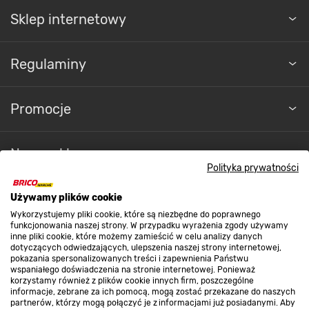
Sklep internetowy
Regulaminy
Promocje
Nasze sklepy
Polityka prywatności
O nas
Używamy plików cookie
Wykorzystujemy pliki cookie, które są niezbędne do poprawnego
funkcjonowania naszej strony. W przypadku wyrażenia zgody używamy
inne pliki cookie, które możemy zamieścić w celu analizy danych
Kontakt do sklepu
dotyczących odwiedzających, ulepszenia naszej strony internetowej,
pokazania spersonalizowanych treści i zapewnienia Państwu
wspaniałego doświadczenia na stronie internetowej. Ponieważ
korzystamy również z plików cookie innych firm, poszczególne
Strefa biznesu
informacje, zebrane za ich pomocą, mogą zostać przekazane do naszych
partnerów, którzy mogą połączyć je z informacjami już posiadanymi. Aby