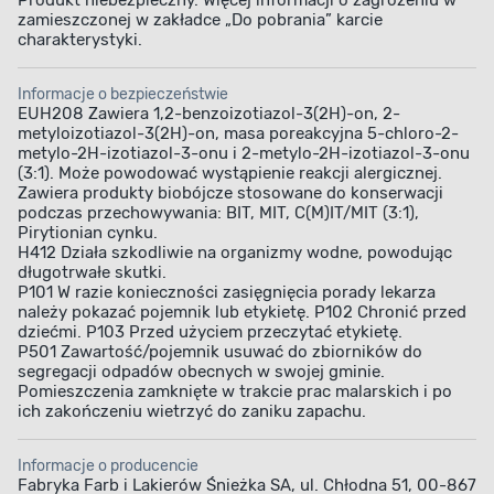
Produkt niebezpieczny. Więcej informacji o zagrożeniu w
zamieszczonej w zakładce „Do pobrania” karcie
charakterystyki.
Informacje o bezpieczeństwie
EUH208 Zawiera 1,2-benzoizotiazol-3(2H)-on, 2-
metyloizotiazol-3(2H)-on, masa poreakcyjna 5-chloro-2-
metylo-2H-izotiazol-3-onu i 2-metylo-2H-izotiazol-3-onu
(3:1). Może powodować wystąpienie reakcji alergicznej.
Zawiera produkty biobójcze stosowane do konserwacji
podczas przechowywania: BIT, MIT, C(M)IT/MIT (3:1),
Pirytionian cynku.
H412 Działa szkodliwie na organizmy wodne, powodując
długotrwałe skutki.
P101 W razie konieczności zasięgnięcia porady lekarza
należy pokazać pojemnik lub etykietę. P102 Chronić przed
dziećmi. P103 Przed użyciem przeczytać etykietę.
P501 Zawartość/pojemnik usuwać do zbiorników do
segregacji odpadów obecnych w swojej gminie.
Pomieszczenia zamknięte w trakcie prac malarskich i po
ich zakończeniu wietrzyć do zaniku zapachu.
Informacje o producencie
Fabryka Farb i Lakierów Śnieżka SA, ul. Chłodna 51, 00-867