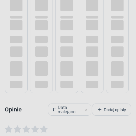
Data
Opinie
Dodaj opinię
malejąco