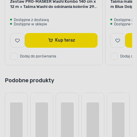
Zestaw PRO-MASKER Washi Kombo 140 cm x
Taśma malars
12 m + Taśma Washi do odcinania kolorów 29
m Blue Dolphi
mm x 5 m Blue Dolphin
Dostępne z dostawą
Dostępne z 
Dostępne w sklepie
Dostępne w s
Kup teraz
Dodaj do porównania
Dodaj do
Podobne produkty