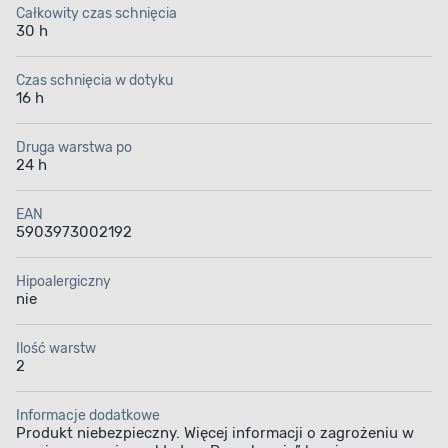
na doskonałą odporność na czynniki mechaniczne
Całkowity czas schnięcia
i atmosferyczne możesz nią pomalować również tynki
30 h
oraz konstrukcje stalowe i żeliwne, takie jak bramy,
ogrodzenia i meble ogrodowe. Produkt zapewnia
doskonałe krycie oraz trwałe i żywe kolory.
Czas schnięcia w dotyku
Po nałożeniu na powierzchni tworzy się specjalna
16 h
powłoka zapobiegająca rozprzestrzenianiu się ognia.
Farba nadaje się do pomieszczeń mieszkalnych,
Druga warstwa po
sal lekcyjnych, szpitali i przychodni oraz magazynów
24 h
do przechowywania produktów żywnościowych.
EAN
5903973002192
Hipoalergiczny
nie
Preparat olejno-
Trudno zapalna
ftalowy
powłoka
Ilość warstw
2
Informacje dodatkowe
Produkt niebezpieczny. Więcej informacji o zagrożeniu w