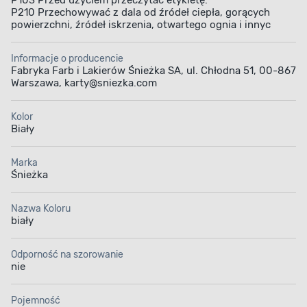
P103 Przed użyciem przeczytać etykietę.
P210 Przechowywać z dala od źródeł ciepła, gorących
powierzchni, źródeł iskrzenia, otwartego ognia i innyc
Informacje o producencie
Fabryka Farb i Lakierów Śnieżka SA, ul. Chłodna 51, 00-867
PREPARAT OLEJNO-FTALOWY
Warszawa, karty@sniezka.com
Solidne powłoki
Kolor
Biały
Preparat olejno-ftalowy jest produkowany z żywic
ftalowych. Dzięki nim tworzy on bardzo mocne
Marka
powłoki na powierzchniach drewnianych oraz
Śnieżka
przedmiotach metalowych. Odnawiane za jego
pomocą powierzchnie stają się odporne
na działanie środków dezynfekujących, czynników
Nazwa Koloru
atmosferycznych i ścieranie. Dodatkowo
biały
wytworzone powłoki przyczyniają się
do sprawnego spływania wody z pomalowanej
Odporność na szorowanie
powierzchni.
nie
Pojemność