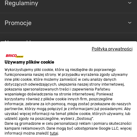
Regulaminy
Promocje
Nasze sklepy
Polityka prywatności
O nas
Używamy plików cookie
Wykorzystujemy pliki cookie, które są niezbędne do poprawnego
funkcjonowania naszej strony. W przypadku wyrażenia zgody używamy
inne pliki cookie, które możemy zamieścić w celu analizy danych
Kontakt do sklepu
dotyczących odwiedzających, ulepszenia naszej strony internetowej,
pokazania spersonalizowanych treści i zapewnienia Państwu
wspaniałego doświadczenia na stronie internetowej. Ponieważ
korzystamy również z plików cookie innych firm, poszczególne
Strefa biznesu
informacje, zebrane za ich pomocą, mogą zostać przekazane do naszych
partnerów, którzy mogą połączyć je z informacjami już posiadanymi. Aby
uzyskać więcej informacji na temat plików cookie, których używamy, lub
udzielić zgody na poszczególne, wybierz „Dostosuj”.
Dane są gromadzone w celu personalizacji reklam i pomiaru skuteczności
Dołącz do nas
kampanii reklamowych. Dane mogą być udostępniane Google LLC, więcej
informacji można znaleźć
tutaj
.