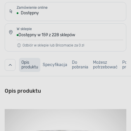
Zamówienie online
Dostępny
W sklepie
Dostępny w 159 z 228 sklepów
Odbiór w sklepie lub Bricomacie za 0 zł
Opis
Do
Możesz
Pod
Specyfikacja
produktu
pobrania
potrzebować
prod
Opis produktu