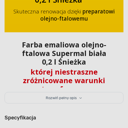
Skuteczna renowacja dzięki
preparatowi
olejno-ftalowemu
Farba emaliowa olejno-
ftalowa Supermal biała
0,2 l Śnieżka
której niestraszne
zróżnicowane warunki
atmosferyczne
Rozwiń pełny opis
Farba emaliowa olejno-ftalowa Supermal biała 0,2 l
Śnieżka jest przeznaczona do dekoracyjno-
ochronnego malowania powierzchni drewnianych,
Specyfikacja
a także okien, drzwi czy mebli wykonanych
z materiałów drewnopochodnych. Ze względu