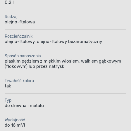
0,2 l
Rodzaj
olejno-ftalowa
Rozcieńczalnik
olejno-ftalowy, olejno-ftalowy bezaromatyczny
Sposób nanoszenia
płaskim pędzlem z miękkim włosiem, wałkiem gąbkowym
(flokowym) lub przez natrysk
Trwałość koloru
tak
Typ
do drewna i metalu
TRUDNO ZAPALNA POWŁOKA
Wydajność
Maksymalne bezpieczeństwo
do 16 m²/l