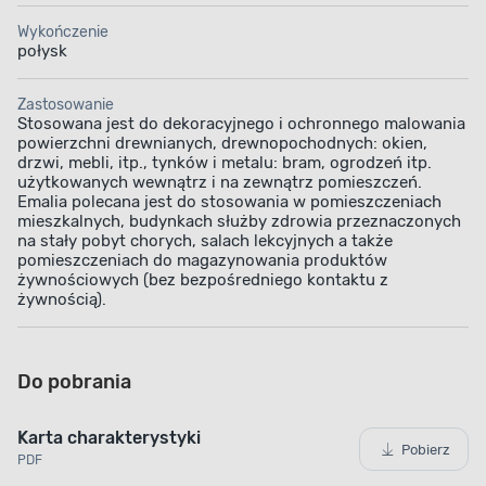
Wykończenie
Zadbaj o wysoki poziom bezpieczeństwa
połysk
w trakcie pożaru. Po nałożeniu farby, na ścianie
powstaje trudno zapalna powłoka o klasie palności
Zastosowanie
D-s1, d0. Dzięki temu podczas pożaru farba
Stosowana jest do dekoracyjnego i ochronnego malowania
nie wytworzy cząsteczek mogących powodować
powierzchni drewnianych, drewnopochodnych: okien,
rozprzestrzenianie się ognia oraz poparzenia.
drzwi, mebli, itp., tynków i metalu: bram, ogrodzeń itp.
użytkowanych wewnątrz i na zewnątrz pomieszczeń.
Emalia polecana jest do stosowania w pomieszczeniach
mieszkalnych, budynkach służby zdrowia przeznaczonych
na stały pobyt chorych, salach lekcyjnych a także
pomieszczeniach do magazynowania produktów
żywnościowych (bez bezpośredniego kontaktu z
żywnością).
Do pobrania
Karta charakterystyki
Pobierz
PDF