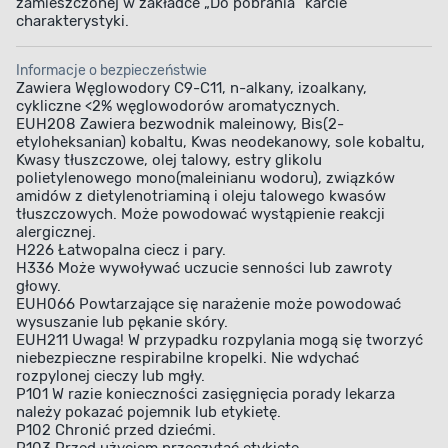
zamieszczonej w zakładce „Do pobrania” karcie
charakterystyki.
Aplikacja farby
Pojemność
Informacje o bezpieczeństwie
Zawiera Węglowodory C9-C11, n-alkany, izoalkany,
cykliczne <2% węglowodorów aromatycznych.
EUH208 Zawiera bezwodnik maleinowy, Bis(2-
etyloheksanian) kobaltu, Kwas neodekanowy, sole kobaltu,
Kwasy tłuszczowe, olej talowy, estry glikolu
polietylenowego mono(maleinianu wodoru), związków
amidów z dietylenotriaminą i oleju talowego kwasów
tłuszczowych. Może powodować wystąpienie reakcji
alergicznej.
H226 Łatwopalna ciecz i pary.
H336 Może wywoływać uczucie senności lub zawroty
głowy.
EUH066 Powtarzające się narażenie może powodować
wysuszanie lub pękanie skóry.
EUH211 Uwaga! W przypadku rozpylania mogą się tworzyć
niebezpieczne respirabilne kropelki. Nie wdychać
rozpylonej cieczy lub mgły.
P101 W razie konieczności zasięgnięcia porady lekarza
należy pokazać pojemnik lub etykietę.
P102 Chronić przed dziećmi.