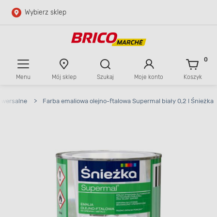
Wybierz sklep
Przejdź do głównej zawartości
Przejdź do wyszukiwarki
0
Menu
Mój sklep
Szukaj
Moje konto
Koszyk
Przejdź do kontaktu
iwersalne
>
Farba emaliowa olejno-ftalowa Supermal biały 0,2 l Śnieżka