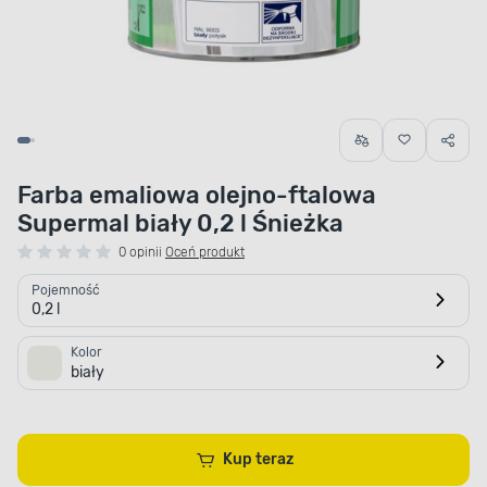
Farba emaliowa olejno-ftalowa
Supermal biały 0,2 l Śnieżka
0 opinii
Oceń produkt
Pojemność
0,2 l
Kolor
biały
Kup teraz