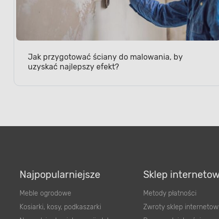
Jak przygotować ściany do malowania, by
uzyskać najlepszy efekt?
Najpopularniejsze
Sklep interneto
Meble ogrodowe
Metody płatności
Kosiarki, kosy, podkaszarki
Zwroty sklep internetow
Narzędzia do pielęgnacji gleby
Program lojalnościowy