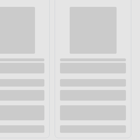
 shine 2 l
Farba dekoracyjna Primacol Let's shine 2 l
Paris
Dostępne z dostawą
Dostępne w sklepie
raz
Kup teraz
Dodaj do porównania