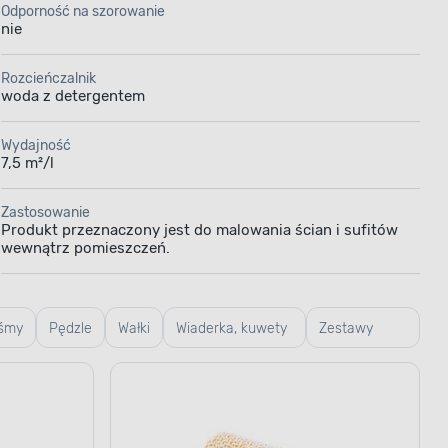
Odporność na szorowanie
nie
Rozcieńczalnik
woda z detergentem
Wydajność
7,5 m²/l
Zastosowanie
Produkt przeznaczony jest do malowania ścian i sufitów
wewnątrz pomieszczeń.
śmy
Pędzle
Wałki
Wiaderka, kuwety
Zestawy
i kratki
malarskie