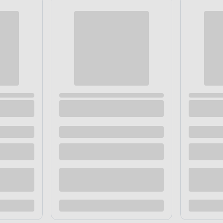
cyjna Primacol Let's shine 2 l
Farba dekoracyjna Primacol Let's
Valletta
 dostawą
Dostępne z dostawą
 sklepie
Dostępne w sklepie
Kup teraz
Kup te
o porównania
Dodaj do porównania