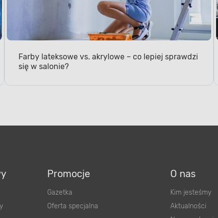
Farby lateksowe vs. akrylowe – co lepiej sprawdzi
się w salonie?
wy
Promocje
O nas
Gazetka
Kim jesteśmy
y
Oferta specjalna
Aktualności
Nasze zobowią