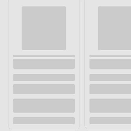
Farba dekoracyjna Primacol Let's shine 2 l
Farba dekora
Sapporo
Reykjavik
Dostępne z dostawą
Dostępne z
Dostępne w sklepie
Dostępne w
Kup teraz
Dodaj do porównania
Dodaj d