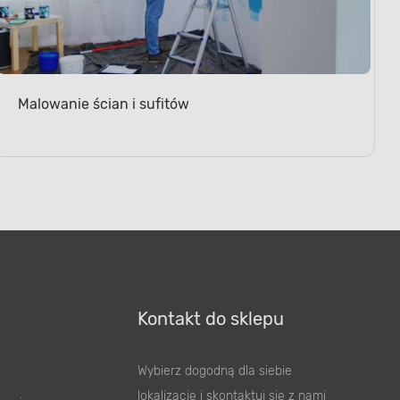
Malowanie ścian i sufitów
Kontakt do sklepu
Wybierz dogodną dla siebie
lokalizację i skontaktuj się z nami
zania