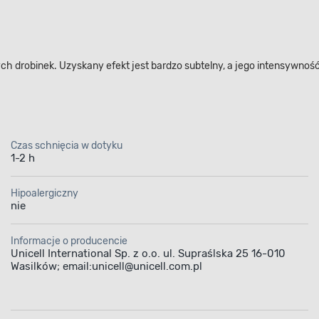
ch drobinek. Uzyskany efekt jest bardzo subtelny, a jego intensywnoś
Czas schnięcia w dotyku
1-2 h
Hipoalergiczny
nie
Informacje o producencie
Unicell International Sp. z o.o. ul. Supraślska 25 16-010
Wasilków; email:unicell@unicell.com.pl