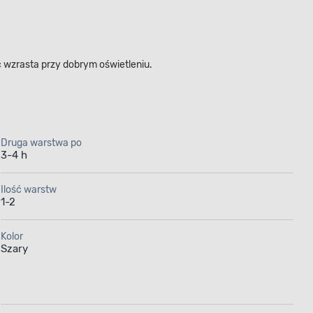
ć wzrasta przy dobrym oświetleniu.
Druga warstwa po
3-4 h
Ilość warstw
1-2
Kolor
Szary