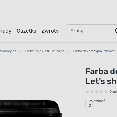
rady
Gazetka
Zwroty
ekoracyjne
>
Farby i tynki strukturalne
>
Farba dekoracyjna Primacol 
Farba d
Let's sh
0 opi
Pojemność
2 l