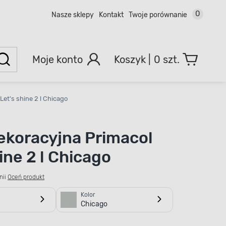
0
Nasze sklepy
Kontakt
Twoje porównanie
Moje konto
0 szt.
Let's shine 2 l Chicago
ekoracyjna Primacol
ine 2 l Chicago
nii
Oceń produkt
Kolor
Chicago