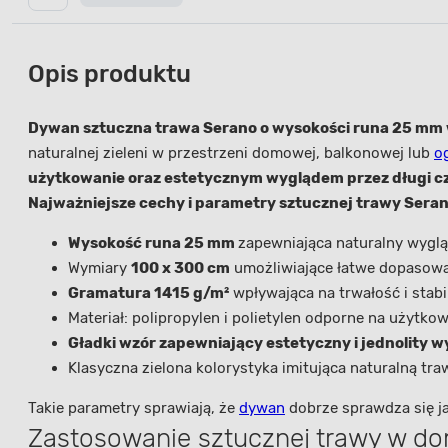
Opis produktu
Dywan sztuczna trawa Serano o wysokości runa 25 mm 
naturalnej zieleni w przestrzeni domowej, balkonowej lub
o
użytkowanie oraz estetycznym wyglądem przez długi c
Najważniejsze cechy i parametry sztucznej trawy Seran
Wysokość runa 25 mm
zapewniająca naturalny wyglą
Wymiary
100 x 300 cm
umożliwiające łatwe dopasowan
Gramatura 1415 g/m²
wpływająca na trwałość i stabi
Materiał: polipropylen i polietylen odporne na użytkow
Gładki wzór zapewniający estetyczny i jednolity w
Klasyczna zielona kolorystyka imitująca naturalną tra
Takie parametry sprawiają, że
dywan
dobrze sprawdza się j
Zastosowanie sztucznej trawy w dom