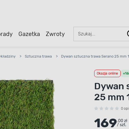
rady
Gazetka
Zwroty
kładziny
>
Sztuczna trawa
>
Dywan sztuczna trawa Serano 25 mm 
Okazja online
+16
Dywan s
25 mm 
0 opi
169
.00 zł
/ szt.