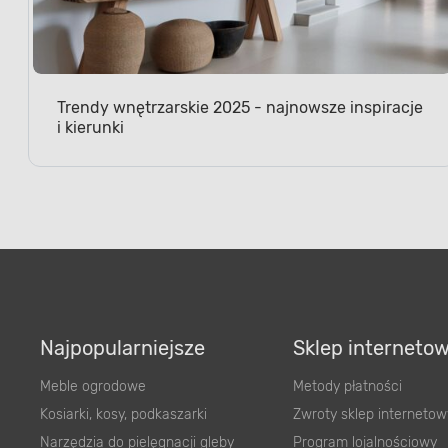
Trendy wnętrzarskie 2025 - najnowsze inspiracje
i kierunki
Najpopularniejsze
Sklep interneto
Meble ogrodowe
Metody płatności
Kosiarki, kosy, podkaszarki
Zwroty sklep internetow
Narzędzia do pielęgnacji gleby
Program lojalnościowy