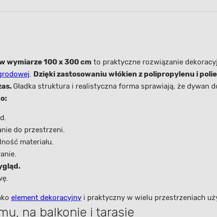
w wymiarze 100 x 300 cm
to praktyczne rozwiązanie dekoracy
grodowej
.
Dzięki zastosowaniu włókien z polipropylenu i pol
zas.
Gładka struktura i realistyczna forma sprawiają, że dywan d
o:
d.
ie do przestrzeni.
lność materiału.
anie.
ygląd.
wę.
ako
element dekoracyjny
i praktyczny w wielu przestrzeniach u
u, na balkonie i tarasie