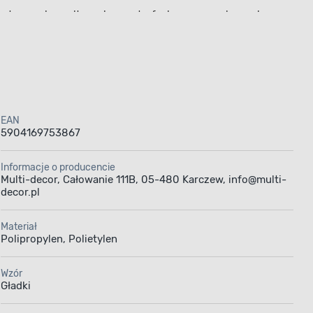
, tarasach, w altanach czy strefach wypoczynkowych.
 naturalny charakter.
j wygląd przez długi czas.
Gramatura 1415 g/m²
EAN
5904169753867
i.
Wysokość runa 25 mm nadaje mu naturalny wygląd,
ozwiązanie do dekoracji przestrzeni w naturalnym stylu.
Informacje o producencie
Multi-decor, Całowanie 111B, 05-480 Karczew, info@multi-
decor.pl
Materiał
Polipropylen, Polietylen
Wzór
Gładki