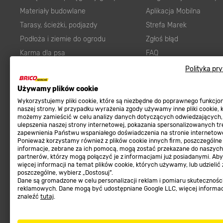
Materiały budowlane
Aplikacja Mobilna
Tarasy, ścieżki, podjazdy
Strefa Marek
Podłoża i ziemie do ogrodu
Zgłoś błąd
Karma dla psa
FAQ
Ogród
Prawny obowiązek zape
Polityka pr
Farby wewnętrzne białe
zgodności towaru z um
Używamy plików cookie
Elektryka
Program Brico PRO
Wykorzystujemy pliki cookie, które są niezbędne do poprawnego funkcj
Panele
naszej strony. W przypadku wyrażenia zgody używamy inne pliki cookie, 
możemy zamieścić w celu analizy danych dotyczących odwiedzających,
Regulaminy
Elektronarzędzia
ulepszenia naszej strony internetowej, pokazania spersonalizowanych tre
zapewnienia Państwu wspaniałego doświadczenia na stronie internetowe
Płytki
Regulaminy
Ponieważ korzystamy również z plików cookie innych firm, poszczególne
informacje, zebrane za ich pomocą, mogą zostać przekazane do naszych
Panele podłogowe
Polityka prywatności
partnerów, którzy mogą połączyć je z informacjami już posiadanymi. Ab
Płyty OSB/HDF
więcej informacji na temat plików cookie, których używamy, lub udzielić
poszczególne, wybierz „Dostosuj”.
Grabie do ogrodu
Dane są gromadzone w celu personalizacji reklam i pomiaru skutecznośc
reklamowych. Dane mogą być udostępniane Google LLC, więcej informa
znaleźć
tutaj
.