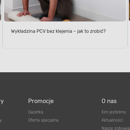
Wykładzina PCV bez klejenia – jak to zrobić?
wy
Promocje
O nas
Gazetka
Kim jesteśmy
y
Oferta specjalna
Aktualności
Nasze zobowią