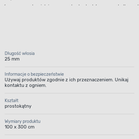
ówno wewnątrz, jak i na zewnątrz budynków, np. na balkonach
la szybko odmienić wygląd przestrzeni i nadać jej bardziej
kowania
 jest odporny na codzienne użytkowanie oraz zachowuje swó
a do podłoża i nie odkształca się podczas użytkowania.
kończenia
Długość włosia
25 mm
ci i sprawia, że
prezentuje się estetycznie w każdej aranżacj
na trawa dostępny w Bricomarché to praktyczne i estetyczne r
Informacje o bezpieczeństwie
Używaj produktów zgodnie z ich przeznaczeniem. Unikaj
kontaktu z ogniem.
Kształt
prostokątny
Wymiary produktu
100 x 300 cm