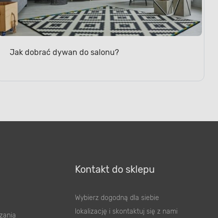
Jak dobrać dywan do salonu?
Kontakt do sklepu
Wybierz dogodną dla siebie
lokalizację i skontaktuj się z nami
zania