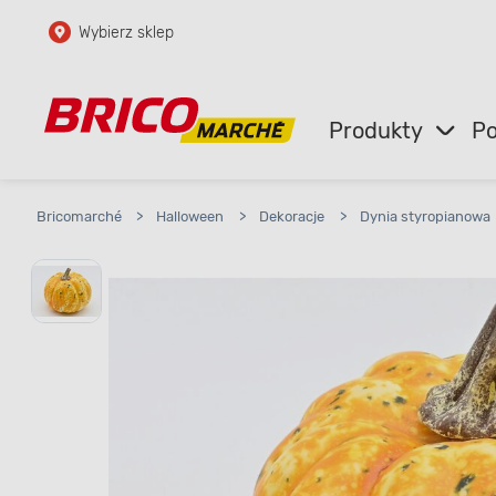
Wybierz sklep
Przejdź do głównej zawartości
Przejdź do wyszukiwarki
Produkty
Po
Przejdź do kontaktu
Bricomarché
>
Halloween
>
Dekoracje
>
Dynia styropianowa