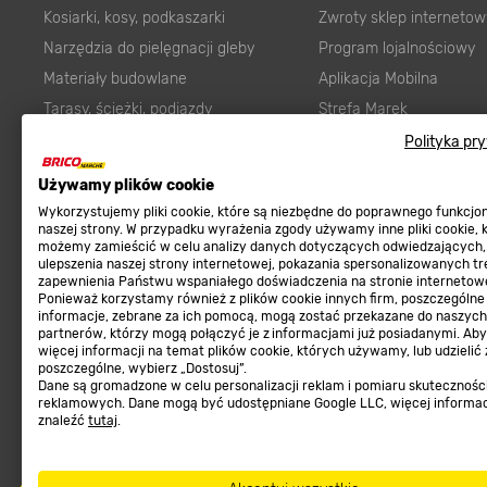
Kosiarki, kosy, podkaszarki
Zwroty sklep internetow
Narzędzia do pielęgnacji gleby
Program lojalnościowy
Materiały budowlane
Aplikacja Mobilna
Tarasy, ścieżki, podjazdy
Strefa Marek
Podłoża i ziemie do ogrodu
Zgłoś błąd
Polityka pr
Karma dla psa
FAQ
Używamy plików cookie
Ogród
Prawny obowiązek zape
Wykorzystujemy pliki cookie, które są niezbędne do poprawnego funkcj
Farby wewnętrzne białe
zgodności towaru z um
naszej strony. W przypadku wyrażenia zgody używamy inne pliki cookie, 
możemy zamieścić w celu analizy danych dotyczących odwiedzających,
Elektryka
Program Brico PRO
ulepszenia naszej strony internetowej, pokazania spersonalizowanych tre
zapewnienia Państwu wspaniałego doświadczenia na stronie internetowe
Panele
Ponieważ korzystamy również z plików cookie innych firm, poszczególne
Regulaminy
informacje, zebrane za ich pomocą, mogą zostać przekazane do naszych
Elektronarzędzia
partnerów, którzy mogą połączyć je z informacjami już posiadanymi. Ab
Płytki
więcej informacji na temat plików cookie, których używamy, lub udzielić
Regulaminy
poszczególne, wybierz „Dostosuj”.
Panele podłogowe
Dane są gromadzone w celu personalizacji reklam i pomiaru skutecznośc
Polityka prywatności
reklamowych. Dane mogą być udostępniane Google LLC, więcej informa
Płyty OSB/HDF
znaleźć
tutaj
.
Grabie do ogrodu