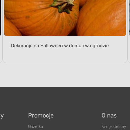
Dekoracje na Halloween w domu i w ogrodzie
wy
Promocje
O nas
Gazetka
Kim jesteśmy