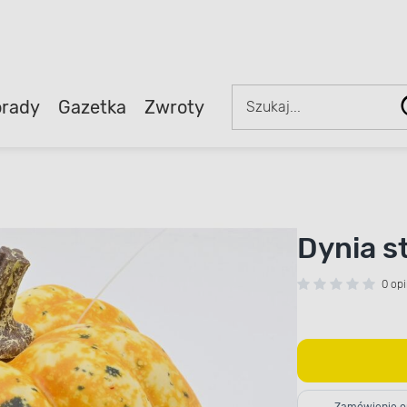
rady
Gazetka
Zwroty
Dynia s
0 opi