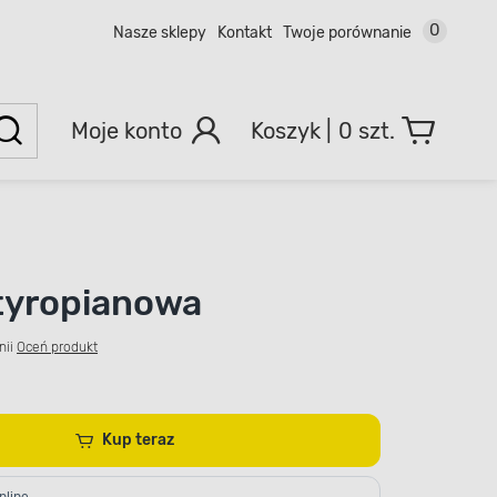
0
Nasze sklepy
Kontakt
Twoje porównanie
Moje konto
0 szt.
tyropianowa
nii
Oceń produkt
Kup teraz