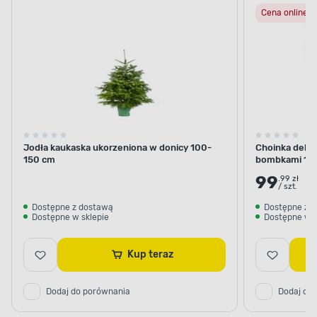
Cena online
Jodła kaukaska ukorzeniona w donicy 100-
Choinka dekor
150 cm
bombkami 10
99
.99 zł
/ szt.
Dostępne z dostawą
Dostępne z 
Dostępne w sklepie
Dostępne w s
Kup teraz
Dodaj do porównania
Dodaj do