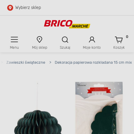
Wybierz sklep
Przejdź do głównej zawartości
Przejdź do wyszukiwarki
0
Menu
Mój sklep
Szukaj
Moje konto
Koszyk
Przejdź do kontaktu
>
Zawieszki świąteczne
>
Dekoracja papierowa rozkładana 15 cm mix