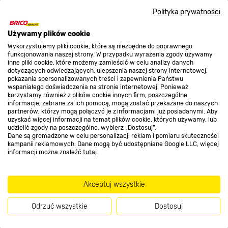
Polityka prywatności
O nas
Używamy plików cookie
Wykorzystujemy pliki cookie, które są niezbędne do poprawnego
Kontakt do sklepu
funkcjonowania naszej strony. W przypadku wyrażenia zgody używamy
inne pliki cookie, które możemy zamieścić w celu analizy danych
dotyczących odwiedzających, ulepszenia naszej strony internetowej,
pokazania spersonalizowanych treści i zapewnienia Państwu
Strefa biznesu
wspaniałego doświadczenia na stronie internetowej. Ponieważ
korzystamy również z plików cookie innych firm, poszczególne
informacje, zebrane za ich pomocą, mogą zostać przekazane do naszych
partnerów, którzy mogą połączyć je z informacjami już posiadanymi. Aby
uzyskać więcej informacji na temat plików cookie, których używamy, lub
udzielić zgody na poszczególne, wybierz „Dostosuj”.
Dołącz do nas
Dane są gromadzone w celu personalizacji reklam i pomiaru skuteczności
kampanii reklamowych. Dane mogą być udostępniane Google LLC, więcej
informacji można znaleźć
tutaj
.
Metody płatności
Akceptuj wszystkie
Odrzuć wszystkie
Dostosuj