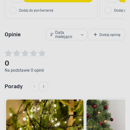
Dodaj do porównania
Dodaj do
Data
Opinie
Dodaj opinię
malejąco
0
Na podstawie 0 opinii
Porady