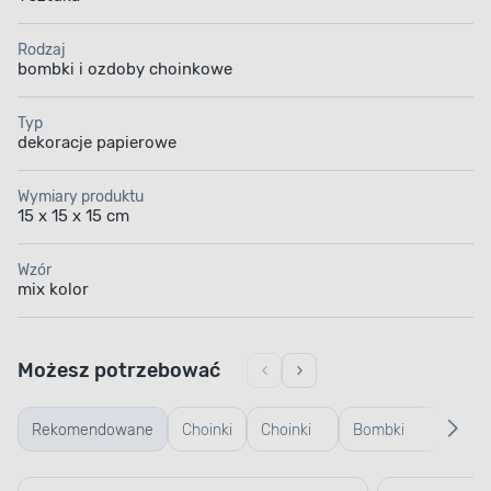
Rodzaj
bombki i ozdoby choinkowe
Typ
dekoracje papierowe
Wymiary produktu
15 x 15 x 15 cm
Wzór
mix kolor
Możesz potrzebować
Rekomendowane
Choinki
Choinki
Bombki
Bomb
żywe
sztuczne
plastikowe
szkl