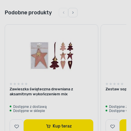
Podobne produkty
Zawieszka świąteczna drewniana z
Zestaw sopli
aksamitnym wykończeniem mix
Dostępne z dostawą
Dostępne z 
Dostępne w sklepie
Dostępne w s
Kup teraz