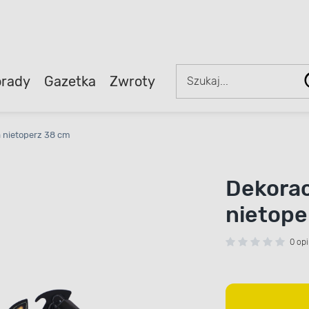
rady
Gazetka
Zwroty
 nietoperz 38 cm
Dekorac
nietope
0 opi