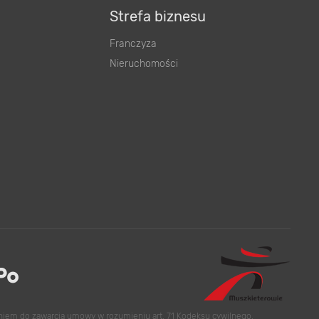
Strefa biznesu
Franczyza
Nieruchomości
eniem do zawarcia umowy w rozumieniu art. 71 Kodeksu cywilnego.