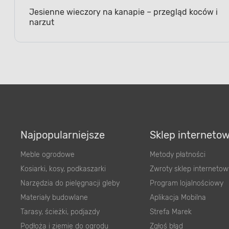
Jesienne wieczory na kanapie – przegląd koców i
narzut
Najpopularniejsze
Sklep interneto
Meble ogrodowe
Metody płatności
Kosiarki, kosy, podkaszarki
Zwroty sklep internetow
Narzędzia do pielęgnacji gleby
Program lojalnościowy
Materiały budowlane
Aplikacja Mobilna
Tarasy, ścieżki, podjazdy
Strefa Marek
Podłoża i ziemie do ogrodu
Zgłoś błąd