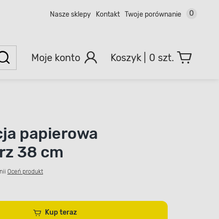
0
Nasze sklepy
Kontakt
Twoje porównanie
Moje konto
0 szt.
ja papierowa
rz 38 cm
nii
Oceń produkt
Kup teraz