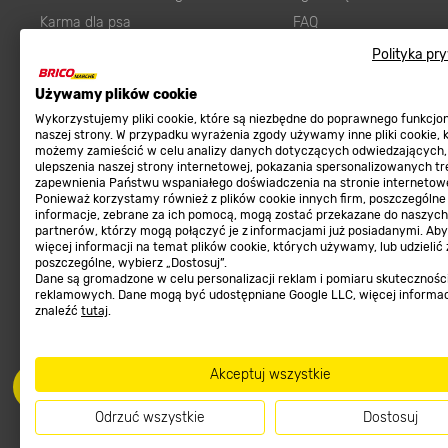
Karma dla psa
FAQ
Ogród
Prawny obowiązek zape
Polityka pr
Farby wewnętrzne białe
zgodności towaru z um
Używamy plików cookie
Elektryka
Program Brico PRO
Wykorzystujemy pliki cookie, które są niezbędne do poprawnego funkcj
Panele
naszej strony. W przypadku wyrażenia zgody używamy inne pliki cookie, 
możemy zamieścić w celu analizy danych dotyczących odwiedzających,
Regulaminy
Elektronarzędzia
ulepszenia naszej strony internetowej, pokazania spersonalizowanych tre
zapewnienia Państwu wspaniałego doświadczenia na stronie internetowe
Płytki
Regulaminy
Ponieważ korzystamy również z plików cookie innych firm, poszczególne
informacje, zebrane za ich pomocą, mogą zostać przekazane do naszych
Panele podłogowe
Polityka prywatności
partnerów, którzy mogą połączyć je z informacjami już posiadanymi. Ab
Płyty OSB/HDF
więcej informacji na temat plików cookie, których używamy, lub udzielić
poszczególne, wybierz „Dostosuj”.
Grabie do ogrodu
Dane są gromadzone w celu personalizacji reklam i pomiaru skutecznośc
reklamowych. Dane mogą być udostępniane Google LLC, więcej informa
znaleźć
tutaj
.
Akceptuj wszystkie
Dołącz do nas
Met
Odrzuć wszystkie
Dostosuj
Informacje handlowe o towarach i ich cenach podane na stronach