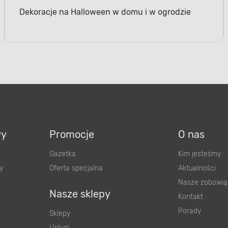
Dekoracje na Halloween w domu i w ogrodzie
wy
Promocje
O nas
Gazetka
Kim jesteśmy
y
Oferta specjalna
Aktualności
Nasze zobowią
Nasze sklepy
Kontakt
Porady
Sklepy
Usługi