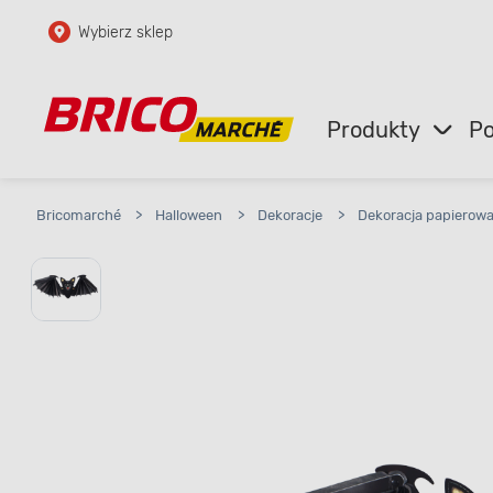
Wybierz sklep
Przejdź do głównej zawartości
Przejdź do wyszukiwarki
Produkty
Po
Przejdź do kontaktu
Bricomarché
>
Halloween
>
Dekoracje
>
Dekoracja papierowa