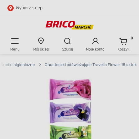
Wybierz sklep
Przejdź do głównej zawartości
Przejdź do wyszukiwarki
0
Menu
Mój sklep
Szukaj
Moje konto
Koszyk
Przejdź do kontaktu
Środki higieniczne
>
Chusteczki odświeżające Travella Flower 15 sztuk