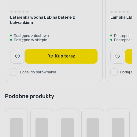
Latarenka wodna LED na baterie z
Lampka LED na
bałwankiem
Dostępne z dostawą
Dostępne z 
Dostępne w sklepie
Dostępne w s
Kup teraz
Dodaj do porównania
Dodaj do
Podobne produkty