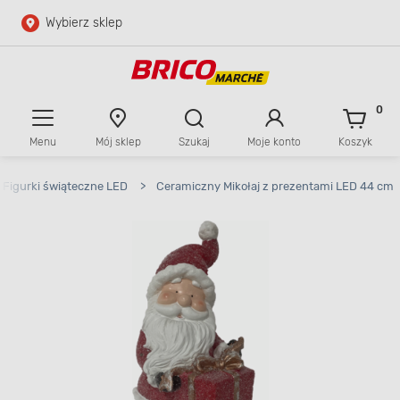
Wybierz sklep
Przejdź do głównej zawartości
Przejdź do wyszukiwarki
0
Menu
Mój sklep
Szukaj
Moje konto
Koszyk
Przejdź do kontaktu
Figurki świąteczne LED
>
Ceramiczny Mikołaj z prezentami LED 44 cm