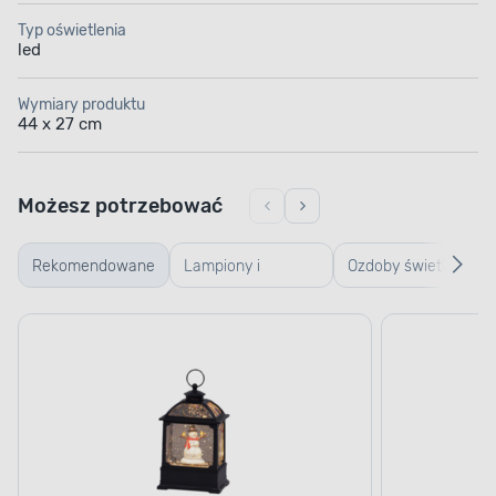
Typ oświetlenia
led
Wymiary produktu
44 x 27 cm
Możesz potrzebować
Rekomendowane
Lampiony i
Ozdoby świetlne
latarenki
bożonarodzeniowe
Bożonarodzeniowe