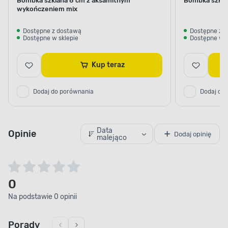
Bombka szklana 8 cm z aksamitnym
Bombka szklan
wykończeniem mix
Dostępne z dostawą
Dostępne z 
Dostępne w sklepie
Dostępne w s
Kup teraz
Dodaj do porównania
Dodaj do
Data
Opinie
Dodaj opinię
malejąco
0
Na podstawie 0 opinii
Porady