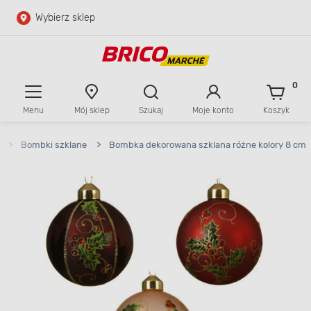
Wybierz sklep
Przejdź do głównej zawartości
Przejdź do wyszukiwarki
0
Menu
Mój sklep
Szukaj
Moje konto
Koszyk
Przejdź do kontaktu
>
Bombki szklane
>
Bombka dekorowana szklana różne kolory 8 cm