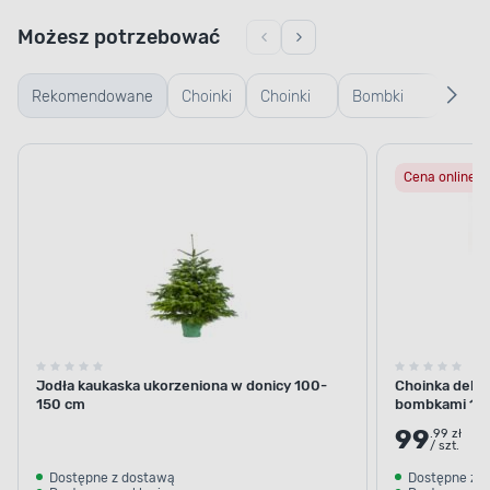
Możesz potrzebować
Rekomendowane
Choinki
Choinki
Bombki
Czub
żywe
sztuczne
plastikowe
szpic
Cena online
gwia
choi
Jodła kaukaska ukorzeniona w donicy 100-
Choinka dekor
150 cm
bombkami 10
99
.99 zł
/ szt.
Dostępne z dostawą
Dostępne z 