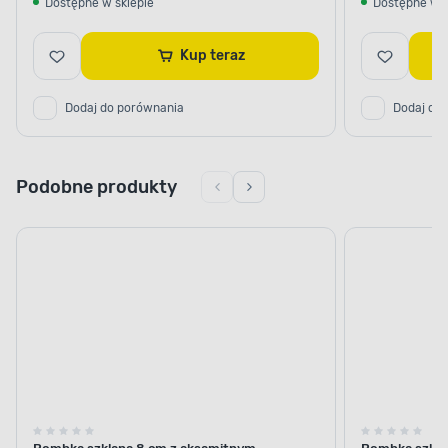
Dostępne w sklepie
Dostępne w s
Kup teraz
Dodaj do porównania
Dodaj do
Podobne produkty