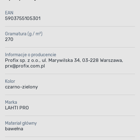
EAN
5903755105301
Gramatura (g / m²)
270
Informacje o producencie
Profix sp. z o.o., ul. Marywilska 34, 03-228 Warszawa,
prx@profix.com.pl
Kolor
czarno-zielony
Marka
LAHTI PRO
Materiał główny
bawełna