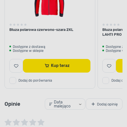
Bluza polarowa czerwono-szara 2XL
Bluza polarow
LAHTI PRO
Dostępne z dostawą
Dostępne z 
Dostępne w sklepie
Dostępne w s
Kup teraz
Dodaj do porównania
Dodaj do
Data
Opinie
Dodaj opinię
malejąco