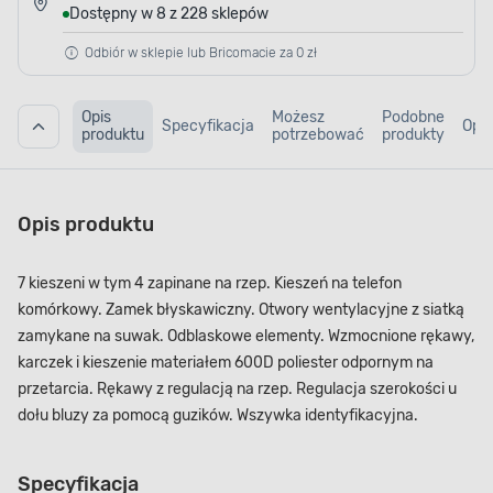
Dostępny w 8 z 228 sklepów
Odbiór w sklepie lub Bricomacie za 0 zł
Opis
Możesz
Podobne
Specyfikacja
Opin
produktu
potrzebować
produkty
Opis produktu
7 kieszeni w tym 4 zapinane na rzep. Kieszeń na telefon
komórkowy. Zamek błyskawiczny. Otwory wentylacyjne z siatką
zamykane na suwak. Odblaskowe elementy. Wzmocnione rękawy,
karczek i kieszenie materiałem 600D poliester odpornym na
przetarcia. Rękawy z regulacją na rzep. Regulacja szerokości u
dołu bluzy za pomocą guzików. Wszywka identyfikacyjna.
Specyfikacja