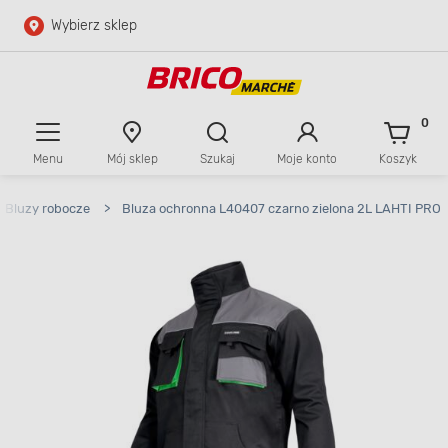
Wybierz sklep
Przejdź do głównej zawartości
Przejdź do wyszukiwarki
0
Menu
Mój sklep
Szukaj
Moje konto
Koszyk
Przejdź do kontaktu
Bluzy robocze
>
Bluza ochronna L40407 czarno zielona 2L LAHTI PRO