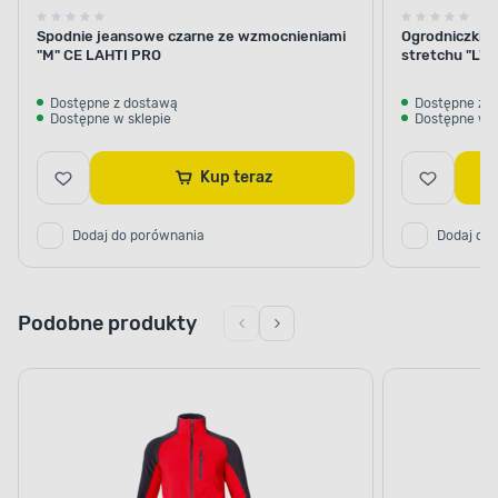
Spodnie jeansowe czarne ze wzmocnieniami
Ogrodniczki k
"M" CE LAHTI PRO
stretchu "L"
Dostępne z dostawą
Dostępne z 
Dostępne w sklepie
Dostępne w s
Kup teraz
Dodaj do porównania
Dodaj do
Podobne produkty