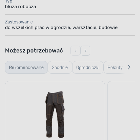
Typ
bluza robocza
Zastosowanie
do wszelkich prac w ogrodzie, warsztacie, budowie
Możesz potrzebować
Rekomendowane
Spodnie
Ogrodniczki
Półbuty
Ręk
robocze
robocze
rob