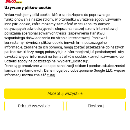
O nas
Używamy plików cookie
Wykorzystujemy pliki cookie, które są niezbędne do poprawnego
funkcjonowania naszej strony. W przypadku wyrażenia zgody używamy
Kontakt do sklepu
inne pliki cookie, które możemy zamieścić w celu analizy danych
dotyczących odwiedzających, ulepszenia naszej strony internetowej,
pokazania spersonalizowanych treści i zapewnienia Państwu
wspaniałego doświadczenia na stronie internetowej. Ponieważ
Strefa biznesu
korzystamy również z plików cookie innych firm, poszczególne
informacje, zebrane za ich pomocą, mogą zostać przekazane do naszych
partnerów, którzy mogą połączyć je z informacjami już posiadanymi. Aby
uzyskać więcej informacji na temat plików cookie, których używamy, lub
udzielić zgody na poszczególne, wybierz „Dostosuj”.
Dołącz do nas
Dane są gromadzone w celu personalizacji reklam i pomiaru skuteczności
kampanii reklamowych. Dane mogą być udostępniane Google LLC, więcej
informacji można znaleźć
tutaj
.
Akceptuj wszystkie
Metody płatności
Odrzuć wszystkie
Dostosuj