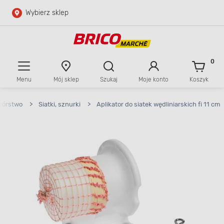
Wybierz sklep
Przejdź do głównej zawartości
Przejdź do wyszukiwarki
0
Menu
Mój sklep
Szukaj
Moje konto
Koszyk
Przejdź do kontaktu
wórstwo
>
Siatki, sznurki
>
Aplikator do siatek wędliniarskich fi 11 cm