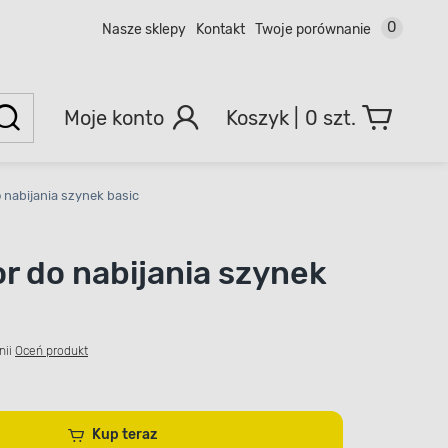
0
Nasze sklepy
Kontakt
Twoje porównanie
Moje konto
0 szt.
o nabijania szynek basic
or do nabijania szynek
nii
Oceń produkt
Kup teraz