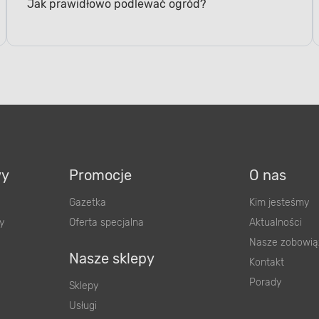
Jak prawidłowo podlewać ogród?
wy
Promocje
O nas
Gazetka
Kim jesteśmy
y
Oferta specjalna
Aktualności
Nasze zobowią
Nasze sklepy
Kontakt
Porady
Sklepy
Usługi