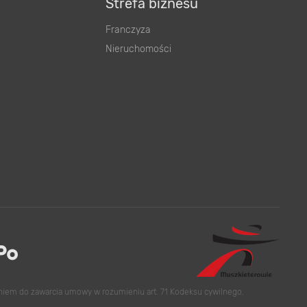
Strefa biznesu
Franczyza
Nieruchomości
eniem do zawarcia umowy w rozumieniu art. 71 Kodeksu cywilnego.