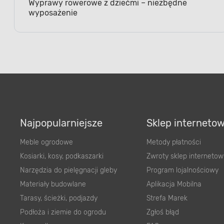
Wyprawy rowerowe z dziećmi – niezbędne
wyposażenie
Najpopularniejsze
Sklep interneto
Meble ogrodowe
Metody płatności
Kosiarki, kosy, podkaszarki
Zwroty sklep internetow
Narzędzia do pielęgnacji gleby
Program lojalnościowy
Materiały budowlane
Aplikacja Mobilna
Tarasy, ścieżki, podjazdy
Strefa Marek
Podłoża i ziemie do ogrodu
Zgłoś błąd