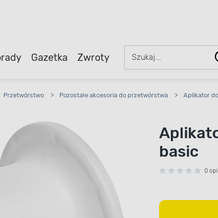
rady
Gazetka
Zwroty
Przetwórstwo
>
Pozostałe akcesoria do przetwórstwa
>
Aplikator d
Aplikat
basic
0 opi