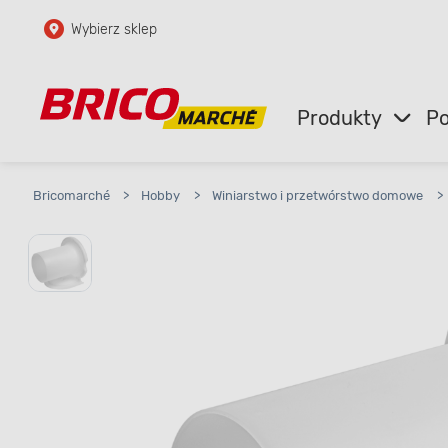
Wybierz sklep
Przejdź do głównej zawartości
Przejdź do wyszukiwarki
Produkty
Po
Przejdź do kontaktu
Bricomarché
>
Hobby
>
Winiarstwo i przetwórstwo domowe
>