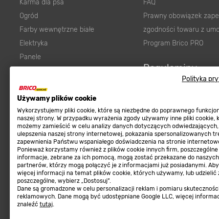
Karma dla psa
FAQ
Ogród
Prawny obowiązek zape
Farby wewnętrzne białe
zgodności towaru z um
Elektryka
Program Brico PRO
Panele
Regulaminy
Elektronarzędzia
Polityka pr
Płytki
Regulaminy
Panele podłogowe
Używamy plików cookie
Polityka prywatności
Wykorzystujemy pliki cookie, które są niezbędne do poprawnego funkcj
Płyty OSB/HDF
naszej strony. W przypadku wyrażenia zgody używamy inne pliki cookie, 
Grabie do ogrodu
możemy zamieścić w celu analizy danych dotyczących odwiedzających,
ulepszenia naszej strony internetowej, pokazania spersonalizowanych tre
zapewnienia Państwu wspaniałego doświadczenia na stronie internetowe
Ponieważ korzystamy również z plików cookie innych firm, poszczególne
informacje, zebrane za ich pomocą, mogą zostać przekazane do naszych
partnerów, którzy mogą połączyć je z informacjami już posiadanymi. Ab
więcej informacji na temat plików cookie, których używamy, lub udzielić
Dołącz do nas
Met
poszczególne, wybierz „Dostosuj”.
Dane są gromadzone w celu personalizacji reklam i pomiaru skutecznośc
reklamowych. Dane mogą być udostępniane Google LLC, więcej informa
znaleźć
tutaj
.
Informacje handlowe o towarach i ich cenach podane na stronach