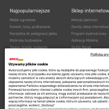
Najpopularniejsze
Sklep interneto
Meble ogrodowe
Metody płatności
Kosiarki, kosy, podkaszarki
Zwroty sklep internetow
Narzędzia do pielęgnacji gleby
Program lojalnościowy
Materiały budowlane
Aplikacja Mobilna
Tarasy, ścieżki, podjazdy
Strefa Marek
Podłoża i ziemie do ogrodu
Zgłoś błąd
Polityka pr
Karma dla psa
FAQ
Ogród
Prawny obowiązek zape
Używamy plików cookie
Farby wewnętrzne białe
zgodności towaru z um
Wykorzystujemy pliki cookie, które są niezbędne do poprawnego funkcj
naszej strony. W przypadku wyrażenia zgody używamy inne pliki cookie, 
Elektryka
Program Brico PRO
możemy zamieścić w celu analizy danych dotyczących odwiedzających,
ulepszenia naszej strony internetowej, pokazania spersonalizowanych tre
Panele
zapewnienia Państwu wspaniałego doświadczenia na stronie internetowe
Regulaminy
Ponieważ korzystamy również z plików cookie innych firm, poszczególne
Elektronarzędzia
informacje, zebrane za ich pomocą, mogą zostać przekazane do naszych
Płytki
partnerów, którzy mogą połączyć je z informacjami już posiadanymi. Ab
Regulaminy
więcej informacji na temat plików cookie, których używamy, lub udzielić
Panele podłogowe
Polityka prywatności
poszczególne, wybierz „Dostosuj”.