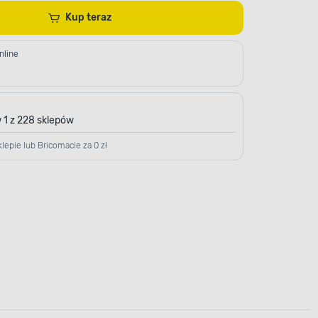
Kup teraz
nline
 1 z 228 sklepów
lepie lub Bricomacie za 0 zł