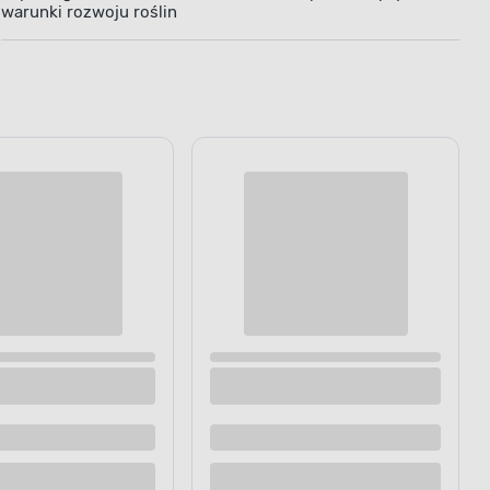
warunki rozwoju roślin
r Agrola 2%
Agrotkanina antychwastowa PP czarna UV
90 g/m² 1,6 x 100 m Bradas
Dostępne z dostawą
Dostępne w sklepie