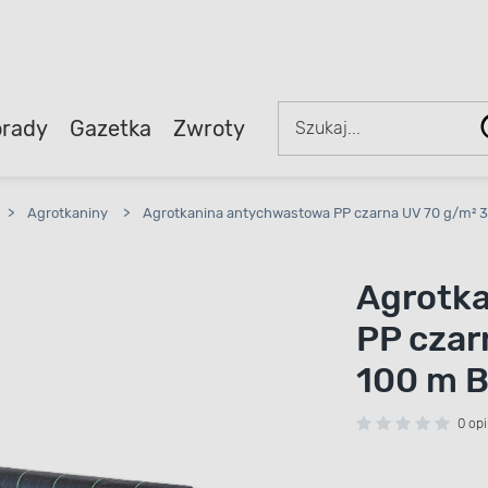
rady
Gazetka
Zwroty
>
Agrotkaniny
>
Agrotkanina antychwastowa PP czarna UV 70 g/m² 3
Agrotk
PP czar
100 m 
0 opi