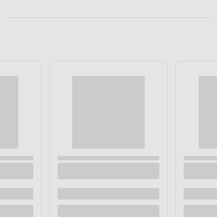
odnicza czarna 100gr Agrola 2%
Tkanina ogrodnicza czarna 100g
00 m
UV 0,60 x 100 m
 dostawą
Dostępne z dostawą
 sklepie
Dostępne w sklepie