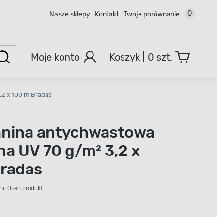
0
Nasze sklepy
Kontakt
Twoje porównanie
Moje konto
0 szt.
,2 x 100 m Bradas
anina antychwastowa
na UV 70 g/m² 3,2 x
Bradas
nii
Oceń produkt