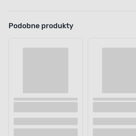
Podobne produkty
Agrotkanina 94 g/m² 1,6 x 100 mb czarny
Tkanina ogr
UV 0,40 x 1
Dostępne z dostawą
Dostępne z
Dostępne w sklepie
Dostępne w