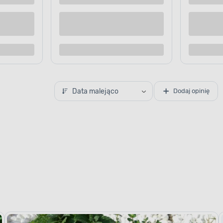
Kup teraz
Kup te
o porównania
Dodaj do porównania
Data malejąco
Dodaj opinię