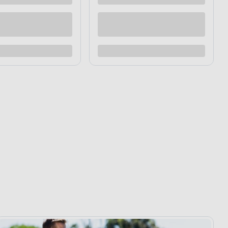
raz
Kup teraz
Dodaj do porównania