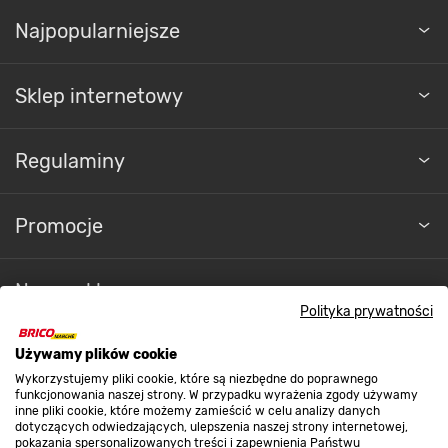
Najpopularniejsze
Sklep internetowy
Regulaminy
Promocje
Nasze sklepy
Polityka prywatności
O nas
Używamy plików cookie
Wykorzystujemy pliki cookie, które są niezbędne do poprawnego
funkcjonowania naszej strony. W przypadku wyrażenia zgody używamy
inne pliki cookie, które możemy zamieścić w celu analizy danych
Kontakt do sklepu
dotyczących odwiedzających, ulepszenia naszej strony internetowej,
pokazania spersonalizowanych treści i zapewnienia Państwu