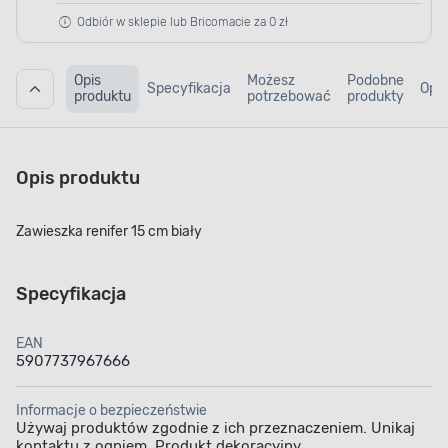
Odbiór w sklepie lub Bricomacie za 0 zł
Opis
Możesz
Podobne
Specyfikacja
Opin
produktu
potrzebować
produkty
Opis produktu
Zawieszka renifer 15 cm biały
Specyfikacja
EAN
5907737967666
Informacje o bezpieczeństwie
Używaj produktów zgodnie z ich przeznaczeniem. Unikaj
kontaktu z ogniem. Produkt dekoracyjny