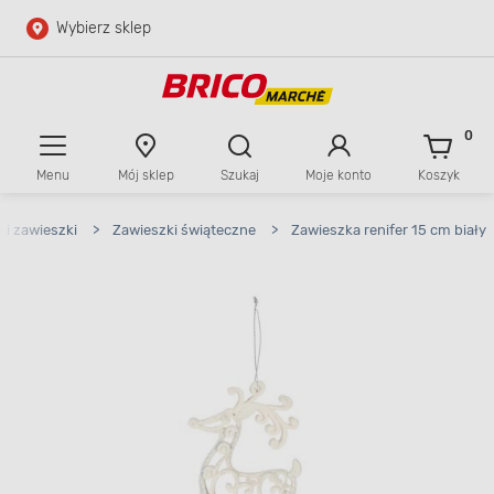
Wybierz sklep
Przejdź do głównej zawartości
Przejdź do wyszukiwarki
0
Menu
Mój sklep
Szukaj
Moje konto
Koszyk
Przejdź do kontaktu
i zawieszki
>
Zawieszki świąteczne
>
Zawieszka renifer 15 cm biały