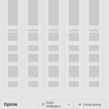
Data
Opinie
Dodaj opinię
malejąco