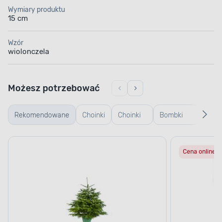
Wymiary produktu
15 cm
Wzór
wiolonczela
Możesz potrzebować
Rekomendowane
Choinki
Choinki
Bombki
Bomb
żywe
sztuczne
plastikowe
szkl
Cena online