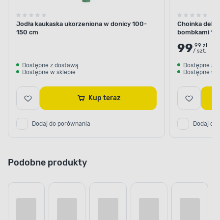
Jodła kaukaska ukorzeniona w donicy 100-
Choinka dekor
150 cm
bombkami 10
99
.99 zł
/ szt.
Dostępne z dostawą
Dostępne z 
Dostępne w sklepie
Dostępne w s
Kup teraz
Dodaj do porównania
Dodaj do
Podobne produkty