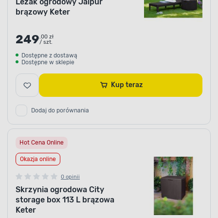
Leżak ogrodowy Jaipur
brązowy Keter
249
.00 zł
/ szt.
Dostępne z dostawą
Dostępne w sklepie
Kup teraz
Dodaj do porównania
Hot Cena Online
Okazja online
0 opinii
Skrzynia ogrodowa City
storage box 113 L brązowa
Keter