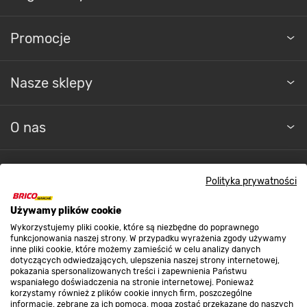
Promocje
Nasze sklepy
O nas
Kontakt do sklepu
Polityka prywatności
Używamy plików cookie
Strefa biznesu
Wykorzystujemy pliki cookie, które są niezbędne do poprawnego
funkcjonowania naszej strony. W przypadku wyrażenia zgody używamy
inne pliki cookie, które możemy zamieścić w celu analizy danych
dotyczących odwiedzających, ulepszenia naszej strony internetowej,
Dołącz do nas
pokazania spersonalizowanych treści i zapewnienia Państwu
wspaniałego doświadczenia na stronie internetowej. Ponieważ
korzystamy również z plików cookie innych firm, poszczególne
informacje, zebrane za ich pomocą, mogą zostać przekazane do naszych