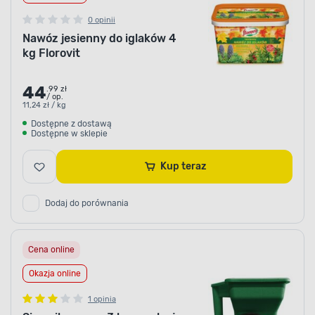
0 opinii
Nawóz jesienny do iglaków 4
kg Florovit
44
.99 zł
/ op.
11,24 zł / kg
Dostępne z dostawą
Dostępne w sklepie
Kup teraz
Dodaj do porównania
Cena online
Okazja online
1 opinia