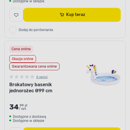
Dostępne w sklepie
Kup teraz
Dodaj do porównania
Cena online
Okazja online
Gwarantowana cena online
0 opinii
Brokatowy basenik
jednorożec Ø99 cm
34
.99 zł
/ szt.
Dostępne z dostawą
Dostępne w sklepie