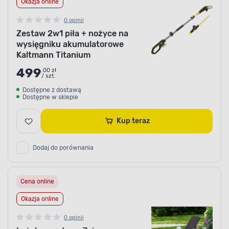
Okazja online
0 opinii
Zestaw 2w1 piła + nożyce na
wysięgniku akumulatorowe
Kaltmann Titanium
499
.00 zł
/ szt.
Dostępne z dostawą
Dostępne w sklepie
Kup teraz
Dodaj do porównania
Cena online
Okazja online
0 opinii