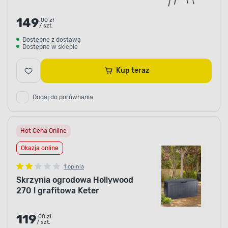
149
.00 zł
/ szt.
Dostępne z dostawą
Dostępne w sklepie
Kup teraz
Dodaj do porównania
Hot Cena Online
Okazja online
1 opinia
Skrzynia ogrodowa Hollywood
270 l grafitowa Keter
119
.00 zł
/ szt.