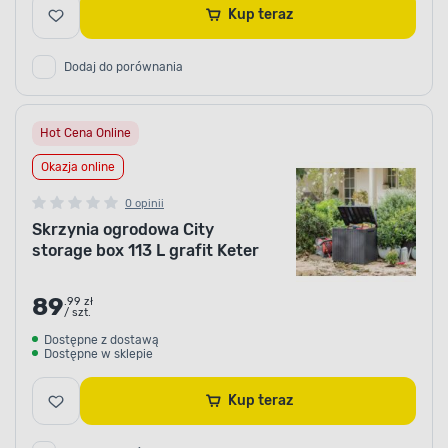
Kup teraz
Dodaj do porównania
Hot Cena Online
Okazja online
0 opinii
Skrzynia ogrodowa City
storage box 113 L grafit Keter
89
.99 zł
/ szt.
Dostępne z dostawą
Dostępne w sklepie
Kup teraz