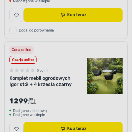
Niedostępne w sklepie
Kup teraz
Dodaj do porównania
Cena online
Okazja online
0 opinii
Komplet mebli ogrodowych
Igor stół + 4 krzesła czarny
1 299
.00 zł
/ szt.
Dostępne z dostawą
Dostępne w sklepie
Kup teraz