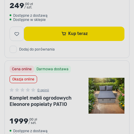
249
.00 zł
/ szt.
Dostępne z dostawą
Dostępne w sklepie
Kup teraz
Dodaj do porównania
Cena online
Darmowa dostawa
Okazja online
0 opinii
Komplet mebli ogrodowych
Eleonore popielaty PATIO
1 999
.00 zł
/ szt.
Dostępne z dostawą