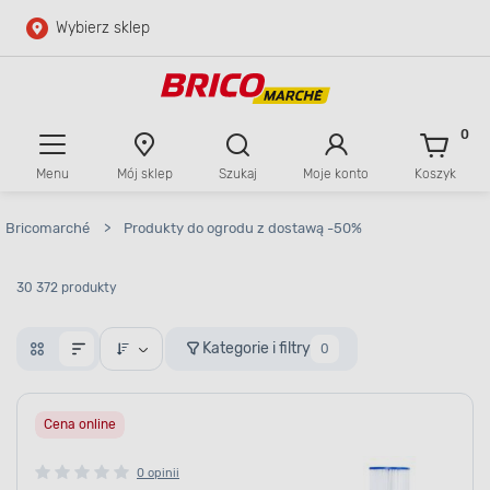
Wybierz sklep
Przejdź do głównej zawartości
Przejdź do wyszukiwarki
0
Menu
Mój sklep
Szukaj
Moje konto
Koszyk
Przejdź do kontaktu
Bricomarché
>
Produkty do ogrodu z dostawą -50%
30 372 produkty
Kategorie i filtry
0
Cena online
0 opinii