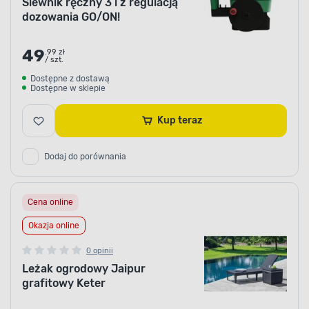
Siewnik ręczny 3 l z regulacją
dozowania GO/ON!
49
.99 zł
/ szt.
Dostępne z dostawą
Dostępne w sklepie
Kup teraz
Dodaj do porównania
Cena online
Okazja online
0 opinii
Leżak ogrodowy Jaipur
grafitowy Keter