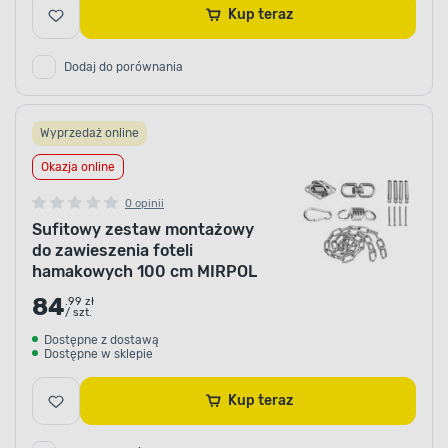
Kup teraz
Dodaj do porównania
Wyprzedaż online
Okazja online
0 opinii
Sufitowy zestaw montażowy
do zawieszenia foteli
hamakowych 100 cm MIRPOL
84
.99 zł
/ szt.
Dostępne z dostawą
Dostępne w sklepie
Kup teraz