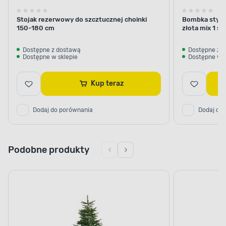
Stojak rezerwowy do szcztucznej choinki
Bombka styrop
150-180 cm
złota mix 1 sz
Dostępne z dostawą
Dostępne z 
Dostępne w sklepie
Dostępne w s
Kup teraz
Dodaj do porównania
Dodaj do
Podobne produkty