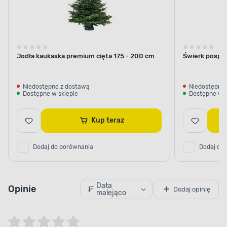
Jodła kaukaska premium cięta 175 - 200 cm
Świerk pospol
Niedostępne z dostawą
Niedostępne 
Dostępne w sklepie
Dostępne w s
Kup teraz
Dodaj do porównania
Dodaj do
Data
Opinie
Dodaj opinię
malejąco