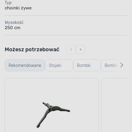
Typ
choinki żywe
Wysokość
250 cm
Możesz potrzebować
Rekomendowane
Stojaki
Bombki
Bombki
Za
choinkowe
plastikowe
szklane
św
i osłony na
stojaki