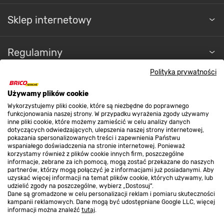
Sklep internetowy
Regulaminy
Polityka prywatności
Promocje
Używamy plików cookie
Wykorzystujemy pliki cookie, które są niezbędne do poprawnego
funkcjonowania naszej strony. W przypadku wyrażenia zgody używamy
Nasze sklepy
inne pliki cookie, które możemy zamieścić w celu analizy danych
dotyczących odwiedzających, ulepszenia naszej strony internetowej,
pokazania spersonalizowanych treści i zapewnienia Państwu
wspaniałego doświadczenia na stronie internetowej. Ponieważ
O nas
korzystamy również z plików cookie innych firm, poszczególne
informacje, zebrane za ich pomocą, mogą zostać przekazane do naszych
partnerów, którzy mogą połączyć je z informacjami już posiadanymi. Aby
uzyskać więcej informacji na temat plików cookie, których używamy, lub
Kontakt do sklepu
udzielić zgody na poszczególne, wybierz „Dostosuj”.
Dane są gromadzone w celu personalizacji reklam i pomiaru skuteczności
kampanii reklamowych. Dane mogą być udostępniane Google LLC, więcej
informacji można znaleźć
tutaj
.
Strefa biznesu