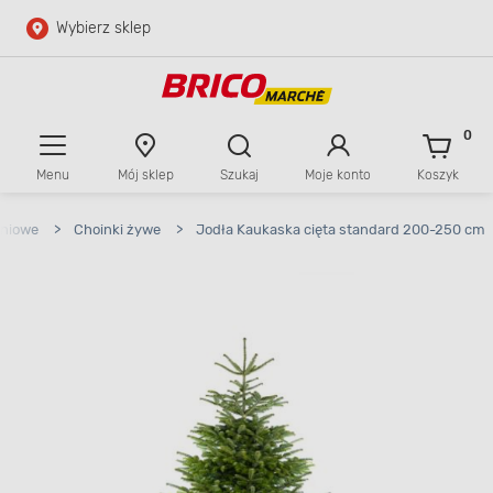
Wybierz sklep
Przejdź do głównej zawartości
Przejdź do wyszukiwarki
0
Menu
Mój sklep
Szukaj
Moje konto
Koszyk
Przejdź do kontaktu
eniowe
>
Choinki żywe
>
Jodła Kaukaska cięta standard 200-250 cm