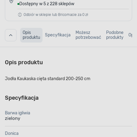
Dostępny w 5 z 228 sklepów
Odbiór w sklepie lub Bricomacie za 0 zł
Opis
Możesz
Podobne
Specyfikacja
Opin
produktu
potrzebować
produkty
Opis produktu
Jodła Kaukaska cięta standard 200-250 cm
Specyfikacja
Barwa igliwia
zielony
Donica