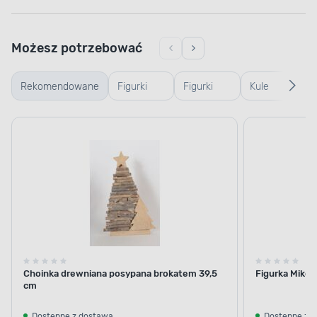
Możesz potrzebować
Rekomendowane
Figurki
Figurki
Kule
Po
drewniane
szklane i
śnieżne
św
plastikowe
Choinka drewniana posypana brokatem 39,5
Figurka Mikoł
cm
Dostępne z dostawą
Dostępne z 