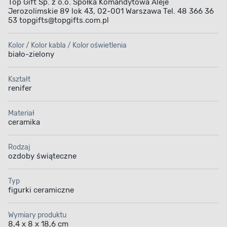
Top Gift Sp. z o.o. Spółka Komandytowa Aleje
Jerozolimskie 89 lok 43, 02-001 Warszawa Tel. 48 366 36
53 topgifts@topgifts.com.pl
Kolor / Kolor kabla / Kolor oświetlenia
biało-zielony
Kształt
renifer
Materiał
ceramika
Rodzaj
ozdoby świąteczne
Typ
figurki ceramiczne
Wymiary produktu
8,4 x 8 x 18,6 cm