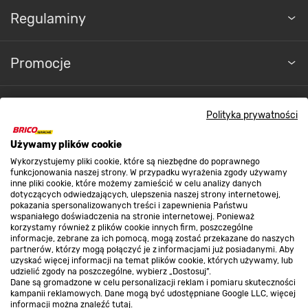
Regulaminy
Promocje
Nasze sklepy
Polityka prywatności
O nas
Używamy plików cookie
Wykorzystujemy pliki cookie, które są niezbędne do poprawnego
funkcjonowania naszej strony. W przypadku wyrażenia zgody używamy
Kontakt do sklepu
inne pliki cookie, które możemy zamieścić w celu analizy danych
dotyczących odwiedzających, ulepszenia naszej strony internetowej,
pokazania spersonalizowanych treści i zapewnienia Państwu
wspaniałego doświadczenia na stronie internetowej. Ponieważ
Strefa biznesu
korzystamy również z plików cookie innych firm, poszczególne
informacje, zebrane za ich pomocą, mogą zostać przekazane do naszych
partnerów, którzy mogą połączyć je z informacjami już posiadanymi. Aby
uzyskać więcej informacji na temat plików cookie, których używamy, lub
udzielić zgody na poszczególne, wybierz „Dostosuj”.
Dołącz do nas
Dane są gromadzone w celu personalizacji reklam i pomiaru skuteczności
kampanii reklamowych. Dane mogą być udostępniane Google LLC, więcej
informacji można znaleźć
tutaj
.