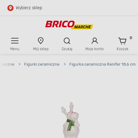
Wybierz sklep
Przejdź do głównej zawartości
Przejdź do wyszukiwarki
0
Menu
Mój sklep
Szukaj
Moje konto
Koszyk
Przejdź do kontaktu
iąteczne
>
Figurki ceramiczne
>
Figurka ceramiczna Renifer 18,6 cm