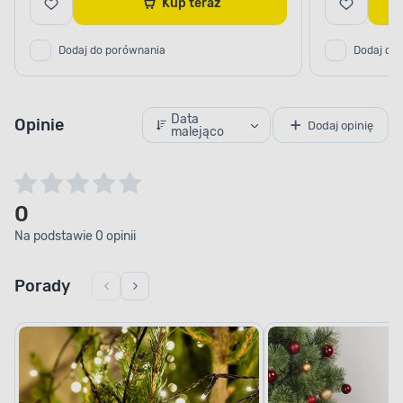
Kup teraz
Dodaj do porównania
Dodaj do
Data
Opinie
Dodaj opinię
malejąco
0
Na podstawie 0 opinii
Porady