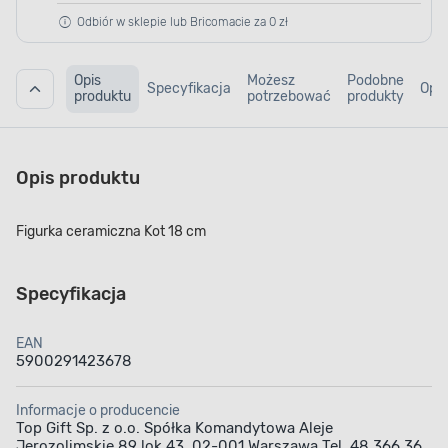
Odbiór w sklepie lub Bricomacie za 0 zł
Opis
Możesz
Podobne
Specyfikacja
Opin
produktu
potrzebować
produkty
Opis produktu
Figurka ceramiczna Kot 18 cm
Specyfikacja
EAN
5900291423678
Informacje o producencie
Top Gift Sp. z o.o. Spółka Komandytowa Aleje
Jerozolimskie 89 lok 43, 02-001 Warszawa Tel. 48 366 36