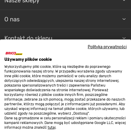
Nasze sklepy
O nas
Kontakt do sklepu
Polityka prywatności
Strefa biznesu
Używamy plików cookie
Wykorzystujemy pliki cookie, które są niezbędne do poprawnego
funkcjonowania naszej strony. W przypadku wyrażenia zgody używamy
inne pliki cookie, które możemy zamieścić w celu analizy danych
Dołącz do nas
dotyczących odwiedzających, ulepszenia naszej strony internetowej,
pokazania spersonalizowanych treści i zapewnienia Państwu
wspaniałego doświadczenia na stronie internetowej. Ponieważ
korzystamy również z plików cookie innych firm, poszczególne
informacje, zebrane za ich pomocą, mogą zostać przekazane do naszych
partnerów, którzy mogą połączyć je z informacjami już posiadanymi. Aby
uzyskać więcej informacji na temat plików cookie, których używamy, lub
Metody płatności
udzielić zgody na poszczególne, wybierz „Dostosuj”.
Dane są gromadzone w celu personalizacji reklam i pomiaru skuteczności
kampanii reklamowych. Dane mogą być udostępniane Google LLC, więcej
informacji można znaleźć
tutaj
.