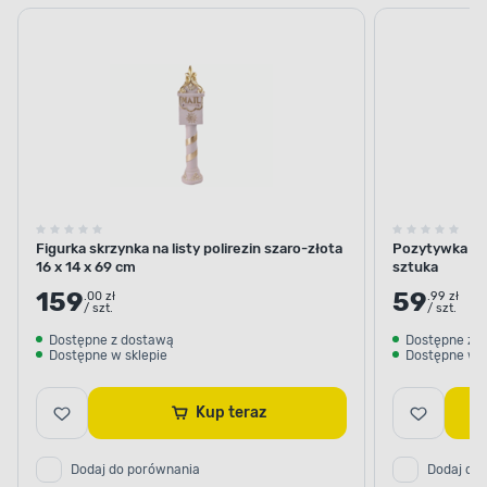
plastikowe
świąteczne
Figurka skrzynka na listy polirezin szaro-złota
Pozytywka kar
16 x 14 x 69 cm
sztuka
159
59
.00 zł
.99 zł
/ szt.
/ szt.
Dostępne z dostawą
Dostępne z 
Dostępne w sklepie
Dostępne w s
Kup teraz
Dodaj do porównania
Dodaj do