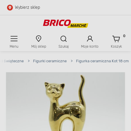
Wybierz sklep
Przejdź do głównej zawartości
Przejdź do wyszukiwarki
0
Menu
Mój sklep
Szukaj
Moje konto
Koszyk
Przejdź do kontaktu
ki świąteczne
>
Figurki ceramiczne
>
Figurka ceramiczna Kot 18 cm