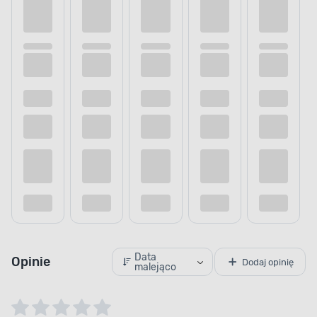
Data
Opinie
Dodaj opinię
malejąco