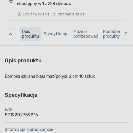
Dostępny w 1 z 228 sklepów
Odbiór w sklepie lub Bricomacie za 0 zł
Opis
Możesz
Podobne
Specyfikacja
Opin
produktu
potrzebować
produkty
Opis produktu
Bombka szklana biała mat/połysk 2 cm 10 sztuk
Specyfikacja
EAN
8719202759815
Informacje o producencie