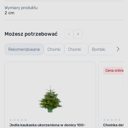
Wymiary produktu
2 cm
Możesz potrzebować
Rekomendowane
Choinki
Choinki
Bombki
Czub
żywe
sztuczne
plastikowe
szpic
Cena online
gwia
choi
Jodła kaukaska ukorzeniona w donicy 100-
Choinka dekor