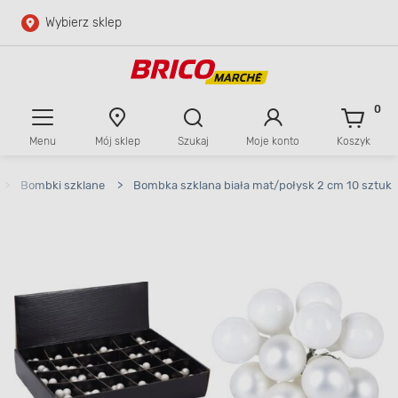
Wybierz sklep
Przejdź do głównej zawartości
Przejdź do wyszukiwarki
0
Menu
Mój sklep
Szukaj
Moje konto
Koszyk
Przejdź do kontaktu
>
Bombki szklane
>
Bombka szklana biała mat/połysk 2 cm 10 sztuk