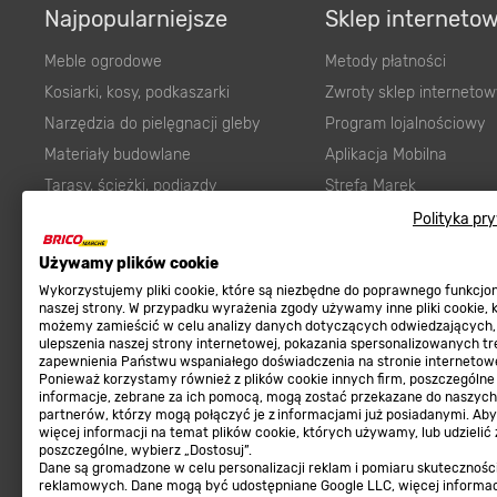
Najpopularniejsze
Sklep interneto
Meble ogrodowe
Metody płatności
Kosiarki, kosy, podkaszarki
Zwroty sklep internetow
Narzędzia do pielęgnacji gleby
Program lojalnościowy
Materiały budowlane
Aplikacja Mobilna
Tarasy, ścieżki, podjazdy
Strefa Marek
Podłoża i ziemie do ogrodu
Zgłoś błąd
Polityka pr
Karma dla psa
FAQ
Używamy plików cookie
Ogród
Prawny obowiązek zape
Wykorzystujemy pliki cookie, które są niezbędne do poprawnego funkcj
Farby wewnętrzne białe
zgodności towaru z um
naszej strony. W przypadku wyrażenia zgody używamy inne pliki cookie, 
możemy zamieścić w celu analizy danych dotyczących odwiedzających,
Elektryka
Program Brico PRO
ulepszenia naszej strony internetowej, pokazania spersonalizowanych tre
zapewnienia Państwu wspaniałego doświadczenia na stronie internetowe
Panele
Ponieważ korzystamy również z plików cookie innych firm, poszczególne
Regulaminy
informacje, zebrane za ich pomocą, mogą zostać przekazane do naszych
Elektronarzędzia
partnerów, którzy mogą połączyć je z informacjami już posiadanymi. Ab
Płytki
więcej informacji na temat plików cookie, których używamy, lub udzielić
Regulaminy
poszczególne, wybierz „Dostosuj”.
Panele podłogowe
Dane są gromadzone w celu personalizacji reklam i pomiaru skutecznośc
Polityka prywatności
reklamowych. Dane mogą być udostępniane Google LLC, więcej informa
Płyty OSB/HDF