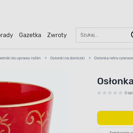
rady
Gazetka
Zwroty
ietniki do uprawy roślin
>
Osłonki na doniczki
>
Osłonka retro czerwo
Osłonka
0 opi