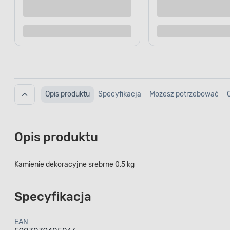
Dodaj do porównania
Dodaj d
Opis produktu
Specyfikacja
Możesz potrzebować
Opis produktu
Kamienie dekoracyjne srebrne 0,5 kg
Specyfikacja
EAN
5903039405066