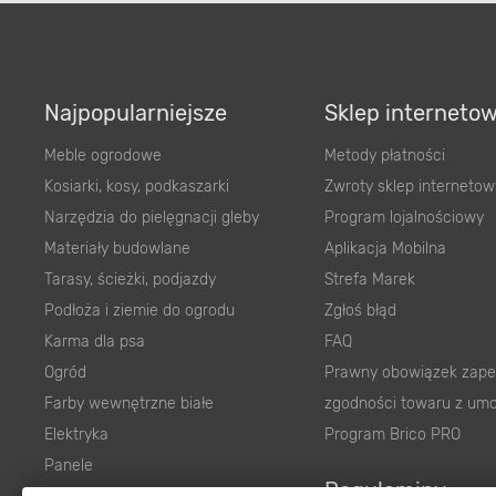
Najpopularniejsze
Sklep interneto
Meble ogrodowe
Metody płatności
Kosiarki, kosy, podkaszarki
Zwroty sklep internetow
Narzędzia do pielęgnacji gleby
Program lojalnościowy
Materiały budowlane
Aplikacja Mobilna
Tarasy, ścieżki, podjazdy
Strefa Marek
Podłoża i ziemie do ogrodu
Zgłoś błąd
Karma dla psa
FAQ
Ogród
Prawny obowiązek zape
Farby wewnętrzne białe
zgodności towaru z um
Elektryka
Program Brico PRO
Panele
Regulaminy
Elektronarzędzia