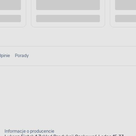
o porównania
Dodaj do porównania
Opinie
Porady
Informacje o producencie
Łukasz Fistek 1.Zakład Produkcji Opakowań Ładna 15 33-