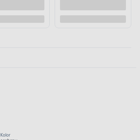
Dodaj do porównania
Kolor
srebrny