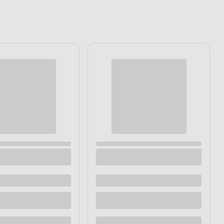
e 0,5 kg
Kamienie dekoracyjne miedziane 0,5 kg
Dostępne z dostawą
Dostępne w sklepie
raz
Kup teraz