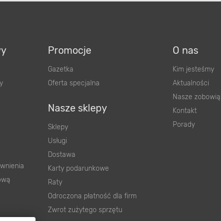
wy
Promocje
O nas
Gazetka
Kim jesteśmy
y
Oferta specjalna
Aktualności
Nasze zobowią
Nasze sklepy
Kontakt
Porady
Sklepy
Usługi
Dostawa
wnienia
Karty podarunkowe
ową
Raty
Odroczona płatność dla firm
Zwrot zużytego sprzętu