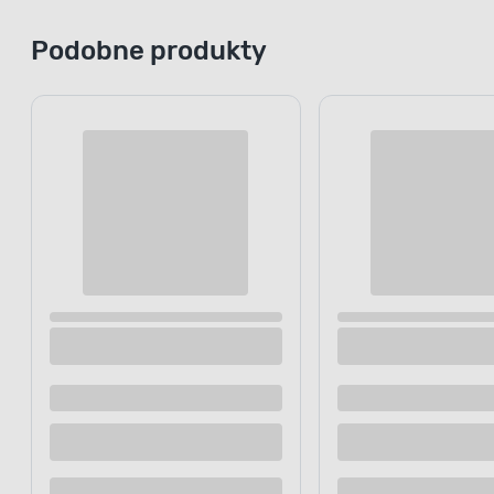
Podobne produkty
Kamienie dekoracyjne żółte 0,5 kg
Kamienie de
Dostępne z dostawą
Dostępne z
Dostępne w sklepie
Dostępne w
Kup teraz