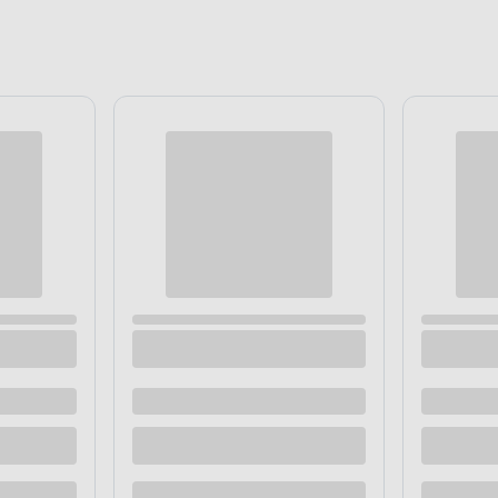
koracyjne hiacynt 0,5 kg
Kamienie dekoracyjne granatow
 dostawą
Dostępne z dostawą
 sklepie
Dostępne w sklepie
Kup teraz
Kup te