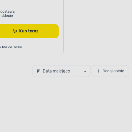
 dostawą
 sklepie
Kup teraz
o porównania
Data malejąco
Dodaj opinię