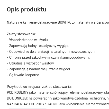
Opis produktu
Naturalne kamienie dekoracyjne BIOVITA, to materiały o zróżnicow
Zalety stosowania:
- Wszechstronne w użyciu.
- Zapewniają ładny i estetyczny wygląd.
- Odpowiednie do aranżacji naturalnych i nowoczesnych.
- Chronią przed szkodliwymi czynnikami pogodowymi.
- Utrudniają wzrost chwastów.
- Zapobiegają nadmiernej utracie wilgoci.
- Są trwałe i odporne.
Przykładowe miejsca i zakres stosowania:
POD ROŚLINY jako materiał ściółkujący i element dekoracyjny, stan
DO DONICZEk na powierzchni jako warstwa ozdobna i ochronna, na 
NA SkALNIAkI I OGRODY SkALNE jako wypełnienie, element konstr