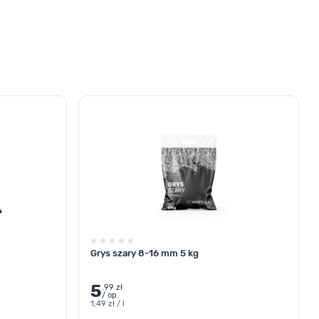
Grys szary 8-16 mm 5 kg
5
.99 zł
/ op.
1,49 zł / l