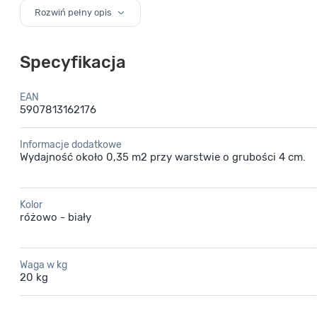
NA ALEJkI I PODJAZDY jako warstwa ozdobna, tworząca stabilne 
Rozwiń pełny opis
STOSOWANE TAkŻE na grobach, w oczkach wodnych, na klombach 
Specyfikacja
EAN
5907813162176
Informacje dodatkowe
Wydajność około 0,35 m2 przy warstwie o grubości 4 cm.
Kolor
różowo - biały
Waga w kg
20 kg