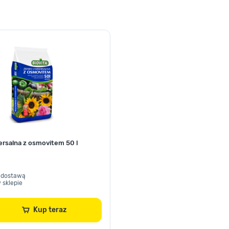
ersalna z osmovitem 50 l
 dostawą
 sklepie
Kup teraz