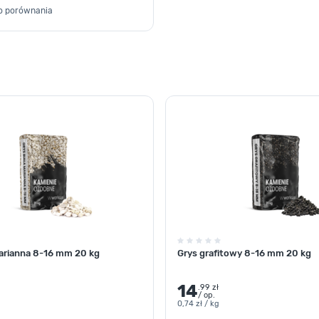
o porównania
Marianna 8-16 mm 20 kg
Grys grafitowy 8-16 mm 20 kg
14
.99 zł
/ op.
0,74 zł / kg