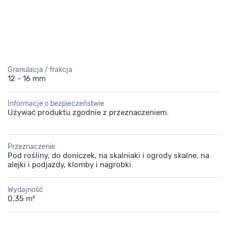
podłoże i dobrze odprowadzająca wodę.
i kwietnikach.
Granulacja / frakcja
12 - 16 mm
Informacje o bezpieczeństwie
Używać produktu zgodnie z przeznaczeniem.
Przeznaczenie
Pod rośliny, do doniczek, na skalniaki i ogrody skalne, na
alejki i podjazdy, klomby i nagrobki.
Wydajność
0,35 m²