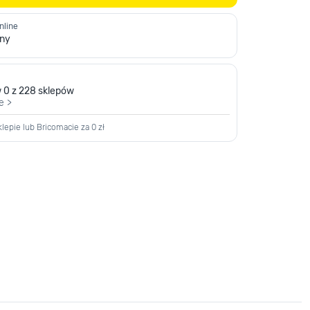
nline
pny
 0 z 228 sklepów
e >
lepie lub Bricomacie za 0 zł