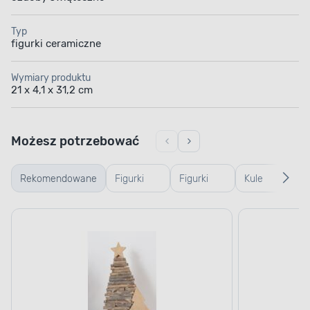
Typ
figurki ceramiczne
Wymiary produktu
21 x 4,1 x 31,2 cm
Możesz potrzebować
Rekomendowane
Figurki
Figurki
Kule
Po
drewniane
szklane i
śnieżne
św
plastikowe