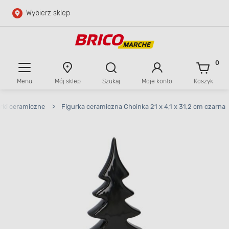
Wybierz sklep
Przejdź do głównej zawartości
Przejdź do wyszukiwarki
0
Menu
Mój sklep
Szukaj
Moje konto
Koszyk
Przejdź do kontaktu
rki ceramiczne
>
Figurka ceramiczna Choinka 21 x 4,1 x 31,2 cm czarna