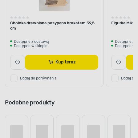
Choinka drewniana posypana brokatem 39,5
Figurka Mikoł
cm
Dostępne z dostawą
Dostępne z 
Dostępne w sklepie
Dostępne w s
Kup teraz
Dodaj do porównania
Dodaj do
Podobne produkty