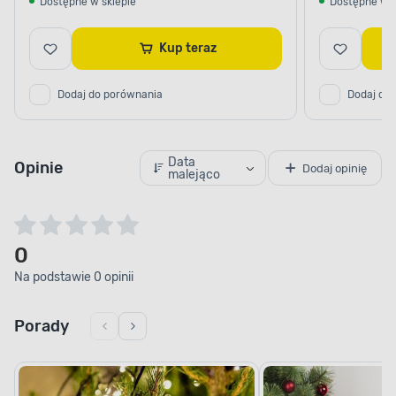
Dostępne w sklepie
Dostępne w s
Kup teraz
Dodaj do porównania
Dodaj do
Data
Opinie
Dodaj opinię
malejąco
0
Na podstawie 0 opinii
Porady