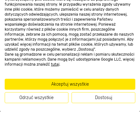
funkcjonowania naszej strony. W przypadku wyrażenia zgody używamy
inne pliki cookie, które możemy zamieścić w celu analizy danych
Kontakt do sklepu
dotyczących odwiedzających, ulepszenia naszej strony internetowej,
pokazania spersonalizowanych treści i zapewnienia Państwu
wspaniałego doświadczenia na stronie internetowej. Ponieważ
korzystamy również z plików cookie innych firm, poszczególne
Strefa biznesu
informacje, zebrane za ich pomocą, mogą zostać przekazane do naszych
partnerów, którzy mogą połączyć je z informacjami już posiadanymi. Aby
uzyskać więcej informacji na temat plików cookie, których używamy, lub
udzielić zgody na poszczególne, wybierz „Dostosuj”.
Dane są gromadzone w celu personalizacji reklam i pomiaru skuteczności
Dołącz do nas
kampanii reklamowych. Dane mogą być udostępniane Google LLC, więcej
informacji można znaleźć
tutaj
.
Akceptuj wszystkie
Metody płatności
Odrzuć wszystkie
Dostosuj
Kup teraz
Informacje handlowe o towarach i ich cenach podane na stronach serwisu:
https://www.bricomarche.pl/
nie stanowią oferty, a są wyłącznie
zaproszeniem do zawarcia umowy w rozumieniu art. 71 Kodeksu cywilnego.