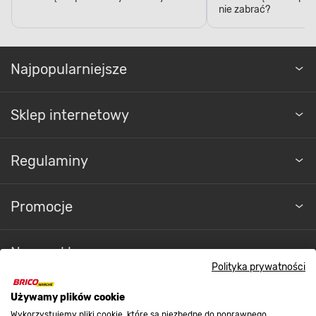
nie zabrać?
Najpopularniejsze
Sklep internetowy
Regulaminy
Promocje
Nasze sklepy
Polityka prywatności
O nas
Używamy plików cookie
Wykorzystujemy pliki cookie, które są niezbędne do poprawnego