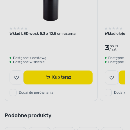
Wkład LED wosk 5,3 x 12,5 cm czarna
Wkład olejowy
3
.99 zł
/ szt.
Dostępne z dostawą
Dostępne z 
Dostępne w sklepie
Dostępne w s
Kup teraz
Dodaj do porównania
Dodaj do
Podobne produkty