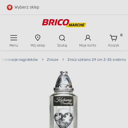
Wybierz sklep
Przejdź do głównej zawartości
Przejdź do wyszukiwarki
0
Menu
Mój sklep
Szukaj
Moje konto
Koszyk
Przejdź do kontaktu
, dekoracje nagrobków
>
Znicze
>
Znicz szklany 29 cm Z-35 srebrny