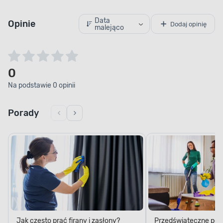
Data
Opinie
Dodaj opinię
malejąco
0
Na podstawie 0 opinii
Porady
Jak często prać firany i zasłony?
Przedświąteczne porzą