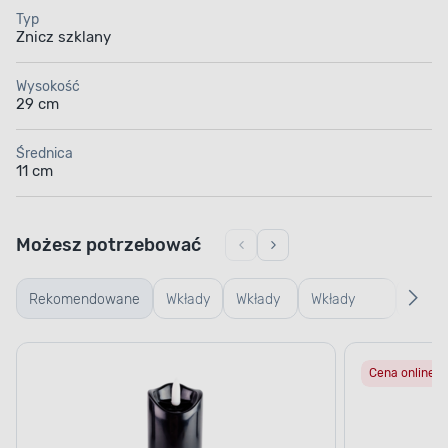
Typ
Znicz szklany
Wysokość
29 cm
Średnica
11 cm
Możesz potrzebować
Rekomendowane
Wkłady
Wkłady
Wkłady
Podst
LED
olejowe
parafinowe
pod
Cena online
znicz