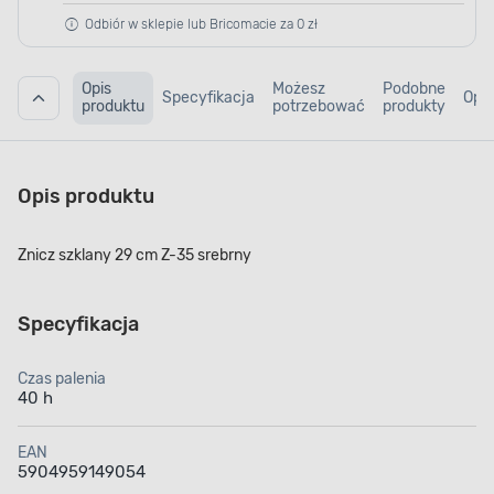
Odbiór w sklepie lub Bricomacie za 0 zł
Opis
Możesz
Podobne
Specyfikacja
Opin
produktu
potrzebować
produkty
Opis produktu
Znicz szklany 29 cm Z-35 srebrny
Specyfikacja
Czas palenia
40 h
EAN
5904959149054