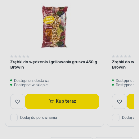
Zrębki do wędzenia i grillowania grusza 450 g
Zrębki do wędz
Browin
Browin
Dostępne z dostawą
Dostępne z 
Dostępne w sklepie
Dostępne w s
Kup teraz
Dodaj do porównania
Dodaj do