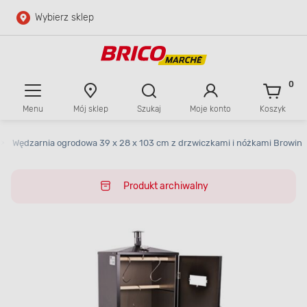
Wybierz sklep
Przejdź do głównej zawartości
Przejdź do wyszukiwarki
0
Menu
Mój sklep
Szukaj
Moje konto
Koszyk
Przejdź do kontaktu
>
Wędzarnia ogrodowa 39 x 28 x 103 cm z drzwiczkami i nóżkami Browin
Produkt archiwalny