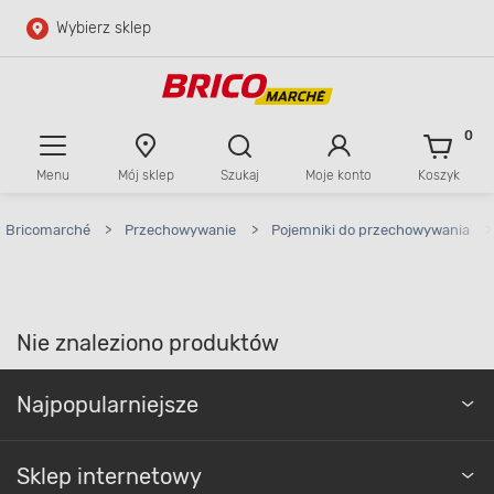
Wybierz sklep
Przejdź do głównej zawartości
Przejdź do wyszukiwarki
0
Menu
Mój sklep
Szukaj
Moje konto
Koszyk
Przejdź do kontaktu
Bricomarché
>
Przechowywanie
>
Pojemniki do przechowywania
>
Nie znaleziono produktów
Najpopularniejsze
Sklep internetowy