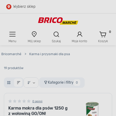
Wybierz sklep
Przejdź do głównej zawartości
Przejdź do wyszukiwarki
0
Menu
Mój sklep
Szukaj
Moje konto
Koszyk
Przejdź do kontaktu
Bricomarché
>
Karma i przysmaki dla psa
19 produktów
Kategorie i filtry
0
0 opinii
Karma mokra dla psów 1250 g
z wołowiną GO/ON!