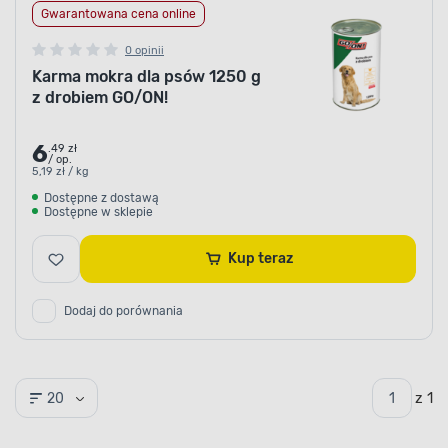
Gwarantowana cena online
0 opinii
Karma mokra dla psów 1250 g
z drobiem GO/ON!
6
.49 zł
/ op.
5,19 zł / kg
Dostępne z dostawą
Dostępne w sklepie
Kup teraz
Dodaj do porównania
z 1
20