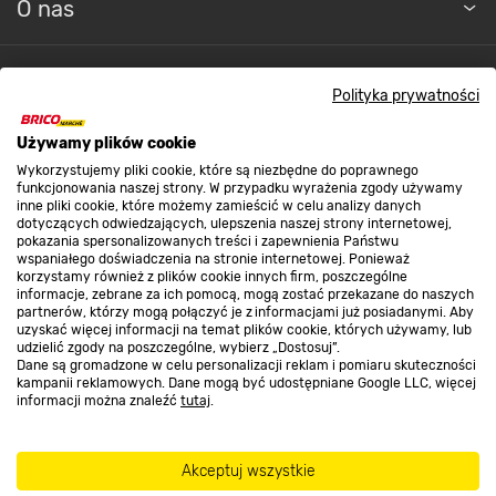
O nas
Kontakt do sklepu
Polityka prywatności
Używamy plików cookie
Strefa biznesu
Wykorzystujemy pliki cookie, które są niezbędne do poprawnego
funkcjonowania naszej strony. W przypadku wyrażenia zgody używamy
inne pliki cookie, które możemy zamieścić w celu analizy danych
dotyczących odwiedzających, ulepszenia naszej strony internetowej,
Dołącz do nas
pokazania spersonalizowanych treści i zapewnienia Państwu
wspaniałego doświadczenia na stronie internetowej. Ponieważ
korzystamy również z plików cookie innych firm, poszczególne
informacje, zebrane za ich pomocą, mogą zostać przekazane do naszych
partnerów, którzy mogą połączyć je z informacjami już posiadanymi. Aby
uzyskać więcej informacji na temat plików cookie, których używamy, lub
udzielić zgody na poszczególne, wybierz „Dostosuj”.
Metody płatności
Dane są gromadzone w celu personalizacji reklam i pomiaru skuteczności
kampanii reklamowych. Dane mogą być udostępniane Google LLC, więcej
informacji można znaleźć
tutaj
.
Akceptuj wszystkie
Informacje handlowe o towarach i ich cenach podane na stronach serwisu: