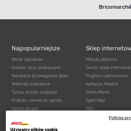
Bricomarché 
Najpopularniejsze
Sklep interneto
Meble ogrodowe
Metody płatności
Kosiarki, kosy, podkaszarki
Zwroty sklep internetow
Narzędzia do pielęgnacji gleby
Program lojalnościowy
Materiały budowlane
Aplikacja Mobilna
Tarasy, ścieżki, podjazdy
Strefa Marek
Podłoża i ziemie do ogrodu
Zgłoś błąd
Karma dla psa
FAQ
Ogród
Prawny obowiązek zape
Polityka pr
Farby wewnętrzne białe
zgodności towaru z um
Używamy plików cookie