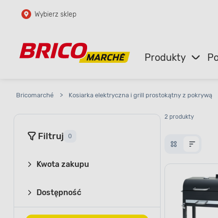
Wybierz sklep
Przejdź do głównej zawartości
Przejdź do wyszukiwarki
Produkty
Po
Przejdź do kontaktu
Bricomarché
>
Kosiarka elektryczna i grill prostokątny z pokrywą
2 produkty
Filtruj
0
Kwota zakupu
Dostępność