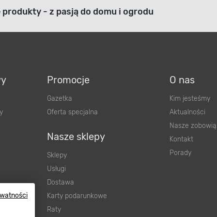
produkty - z pasją do domu i ogrodu
wy
Promocje
O nas
Gazetka
Kim jesteśmy
y
Oferta specjalna
Aktualności
Nasze zobowią
Nasze sklepy
Kontakt
Porady
Sklepy
Usługi
Dostawa
wnienia
ywatności
Karty podarunkowe
ową
Raty