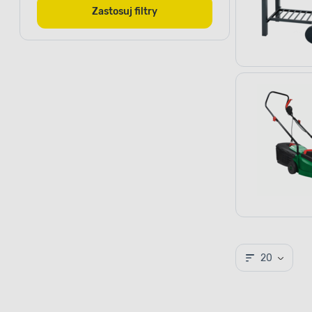
Zastosuj filtry
20