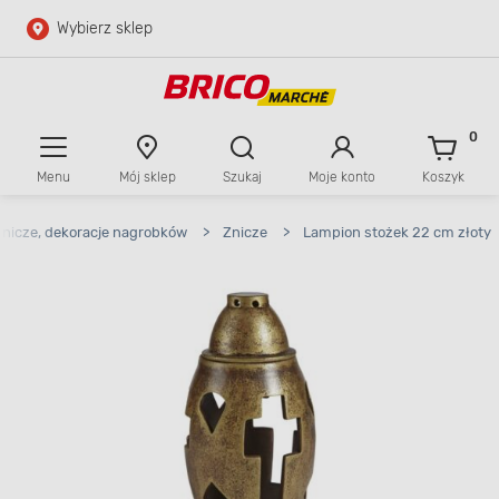
Wybierz sklep
Przejdź do głównej zawartości
Przejdź do wyszukiwarki
0
Menu
Mój sklep
Szukaj
Moje konto
Koszyk
Przejdź do kontaktu
Znicze, dekoracje nagrobków
>
Znicze
>
Lampion stożek 22 cm złoty