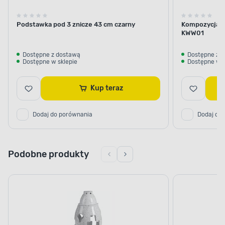
Podstawka pod 3 znicze 43 cm czarny
Kompozycja k
KWW01
Dostępne z dostawą
Dostępne z 
Dostępne w sklepie
Dostępne w s
Kup teraz
Dodaj do porównania
Dodaj do
Podobne produkty