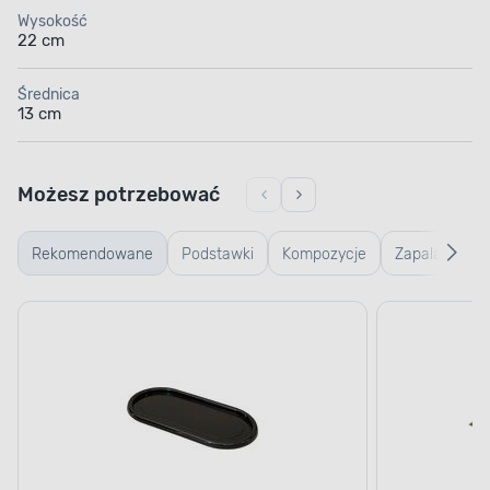
Wysokość
22 cm
Średnica
13 cm
Możesz potrzebować
Rekomendowane
Podstawki
Kompozycje
Zapalarki
pod
kwiatowe /
/ zapałki
znicze
Stroiki