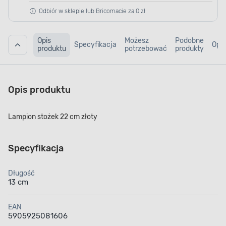
Odbiór w sklepie lub Bricomacie za 0 zł
Opis
Możesz
Podobne
Specyfikacja
Opin
produktu
potrzebować
produkty
Opis produktu
Lampion stożek 22 cm złoty
Specyfikacja
Długość
13 cm
EAN
5905925081606