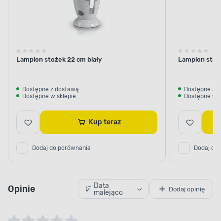
Lampion stożek 22 cm biały
Lampion stoż
Dostępne z dostawą
Dostępne z 
Dostępne w sklepie
Dostępne w s
Kup teraz
Dodaj do porównania
Dodaj do
Data
Opinie
Dodaj opinię
malejąco