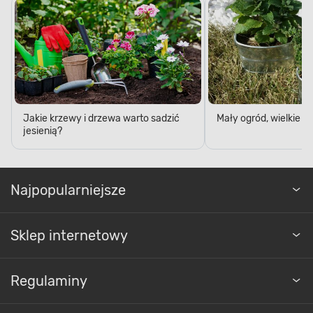
Jakie krzewy i drzewa warto sadzić
Mały ogród, wielkie 
ŁATWOŚĆ MONTAŻU
jesienią?
Szybkość przygotowania do
użytku
Najpopularniejsze
Dzięki stalowej ramie wyposażonej w
Sklep internetowy
sprawdzony przez Bestway system FrameLink,
montaż basenu stelażowego jest banalnie
prosty.
Nawet najbardziej wymagający
Regulaminy
stabilne i pewne
użytkownicy docenią go za
połączenie poszczególnych elementów ramy.
Pokrycie basenu ze stelażem o średnicy 305