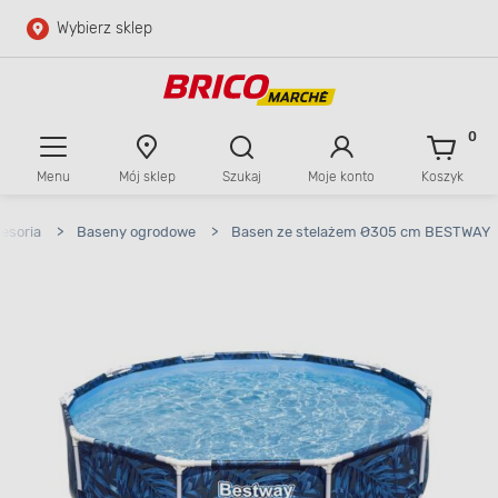
Wybierz sklep
Przejdź do głównej zawartości
Przejdź do wyszukiwarki
0
Menu
Mój sklep
Szukaj
Moje konto
Koszyk
Przejdź do kontaktu
esoria
>
Baseny ogrodowe
>
Basen ze stelażem Ø305 cm BESTWAY