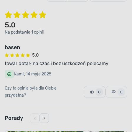
przydomowym ogrodzie czy na wybrukowanym
tarasie. Wystarczy przestrzeń o średnicy
przekraczającej nieco 300 centymetrów, by
5.0
cieszyć się dobrą zabawą przez całe lato.
Na podstawie 1 opinii
ołączenia ochronne, o które zadbał producent,
P
zapobiegają uszkodzeniom, jakie mogłaby
spowodować rdza.
basen
5.0
towar dotarł na czas i bez uszkodzeń polecamy
Kamil, 14 maja 2025
Czy ta opinia była dla Ciebie
0
0
przydatna?
Porady