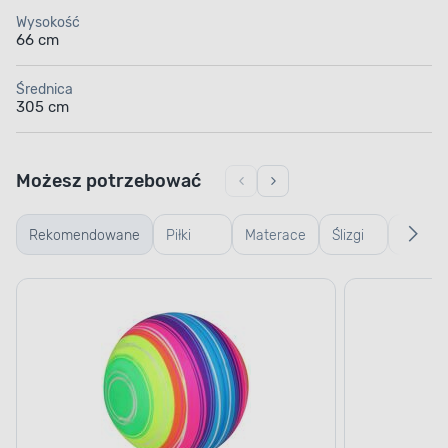
Wysokość
66 cm
Średnica
305 cm
Możesz potrzebować
Rekomendowane
Piłki
Materace
Ślizgi
Siatki 
plażowe
do
wodne
zaniec
pływania
ODPORNOŚĆ NA KOROZJĘ