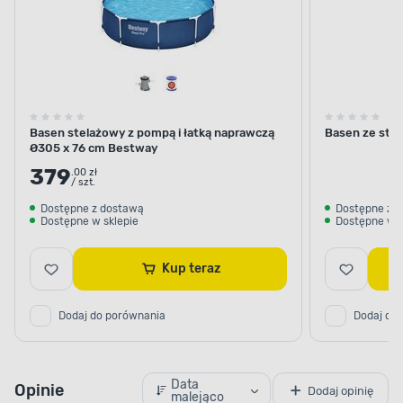
Basen stelażowy z pompą i łatką naprawczą
Basen ze st
Ø305 x 76 cm Bestway
379
.00 zł
/ szt.
Dostępne z dostawą
Dostępne z 
Dostępne w sklepie
Dostępne w s
Kup teraz
UNIWERSALNE UŻYCIE
Na taras i nie tylko
Dodaj do porównania
Dodaj do
Basen stelażowy Bestway można zmieścić
Data
Opinie
Dodaj opinię
nawet na niewielkiej działce
– w
malejąco