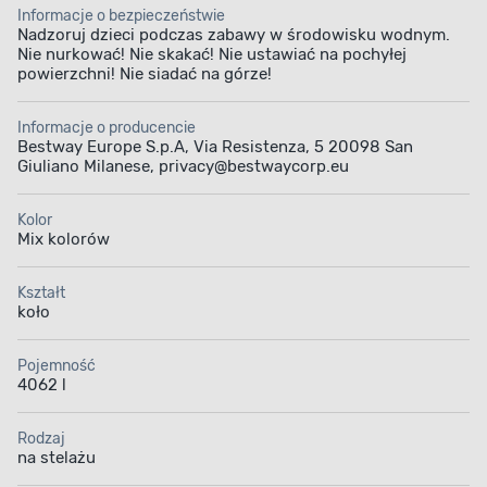
Informacje o bezpieczeństwie
Nadzoruj dzieci podczas zabawy w środowisku wodnym.
Nie nurkować! Nie skakać! Nie ustawiać na pochyłej
powierzchni! Nie siadać na górze!
Informacje o producencie
Bestway Europe S.p.A, Via Resistenza, 5 20098 San
Wygodna kąpiel
Stabilna konstrukcja
Giuliano Milanese, privacy@bestwaycorp.eu
Kolor
Mix kolorów
Kształt
koło
Wytrzymały
Szybkość montażu
materiał
Pojemność
4062 l
Rodzaj
na stelażu