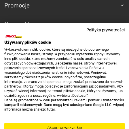
Promocje
cm
zostało wykonane z wytrzymałego, 3-
warstwowego tworzywa – materiału DuraPlus.
Nasze sklepy
Polityka prywatności
O nas
KOMPLETNY ZESTAW
Używamy plików cookie
Wykorzystujemy pliki cookie, które są niezbędne do poprawnego
Pełen komfort użytkowania
funkcjonowania naszej strony. W przypadku wyrażenia zgody używamy
inne pliki cookie, które możemy zamieścić w celu analizy danych
Kontakt do sklepu
dotyczących odwiedzających, ulepszenia naszej strony internetowej,
pokazania spersonalizowanych treści i zapewnienia Państwu
Basen ze stelażem Ø305 cm Bestway to nie tylko
wspaniałego doświadczenia na stronie internetowej. Ponieważ
solidna rama i nieprzemakalny materiał.
W
korzystamy również z plików cookie innych firm, poszczególne
Strefa biznesu
informacje, zebrane za ich pomocą, mogą zostać przekazane do naszych
zestawie znajduje się również zestaw
partnerów, którzy mogą połączyć je z informacjami już posiadanymi. Aby
naprawczy.
A żeby zacząć korzystać z basenu,
uzyskać więcej informacji na temat plików cookie, których używamy, lub
udzielić zgody na poszczególne, wybierz „Dostosuj”.
w
ystarczy złożyć go zgodnie z dołączoną
Dane są gromadzone w celu personalizacji reklam i pomiaru skuteczności
Dołącz do nas
kampanii reklamowych. Dane mogą być udostępniane Google LLC, więcej
instrukcją i w niedługim czasie cieszyć się dobrą
informacji można znaleźć
tutaj
.
Basen został także wyposażony w
zabawą.
funkcjonalny zintegrowany zawór spustowy.
Akceptuj wszystkie