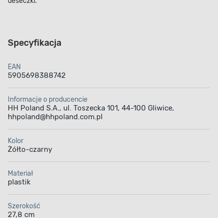
deseczki.
Specyfikacja
EAN
5905698388742
Informacje o producencie
HH Poland S.A., ul. Toszecka 101, 44-100 Gliwice,
hhpoland@hhpoland.com.pl
Kolor
Żółto-czarny
Materiał
plastik
Szerokość
27,8 cm