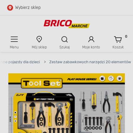
Wybierz sklep
Przejdź do głównej zawartości
Przejdź do wyszukiwarki
0
Menu
Mój sklep
Szukaj
Moje konto
Koszyk
Przejdź do kontaktu
inne pojazdy dla dzieci
>
Zestaw zabawkowych narzędzi 20 elementów