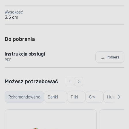
Wysokość
3,5 cm
Do pobrania
Instrukcja obsługi
Pobierz
PDF
Możesz potrzebować
Rekomendowane
Bańki
Piłki
Gry
Hulajnogi
mydlane
dla
dla
i
dla
dzieci
dzieci
deskorolki