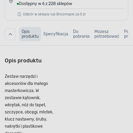
Dostępny w 6 z 228 sklepów
Odbiór w sklepie lub Bricomacie za 0 zł
Opis
Do
Możesz
Pod
Specyfikacja
produktu
pobrania
potrzebować
prod
Opis produktu
Zestaw narzędzi i
akcesoriów dla małego
masterkowicza. W
zestawie kątownik,
wkrętak, nóż do tapet,
szczypce, obcęgi, młotek,
klucz nastawny, śruby,
nakrętki i plastikowe