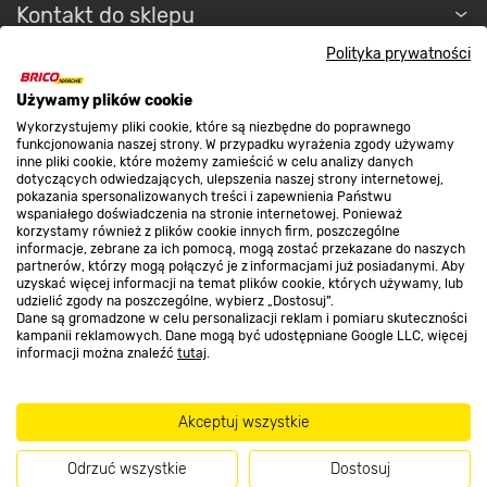
Kontakt do sklepu
Polityka prywatności
Strefa biznesu
Używamy plików cookie
Wykorzystujemy pliki cookie, które są niezbędne do poprawnego
funkcjonowania naszej strony. W przypadku wyrażenia zgody używamy
inne pliki cookie, które możemy zamieścić w celu analizy danych
Dołącz do nas
dotyczących odwiedzających, ulepszenia naszej strony internetowej,
pokazania spersonalizowanych treści i zapewnienia Państwu
wspaniałego doświadczenia na stronie internetowej. Ponieważ
korzystamy również z plików cookie innych firm, poszczególne
informacje, zebrane za ich pomocą, mogą zostać przekazane do naszych
partnerów, którzy mogą połączyć je z informacjami już posiadanymi. Aby
Metody płatności
uzyskać więcej informacji na temat plików cookie, których używamy, lub
udzielić zgody na poszczególne, wybierz „Dostosuj”.
Dane są gromadzone w celu personalizacji reklam i pomiaru skuteczności
kampanii reklamowych. Dane mogą być udostępniane Google LLC, więcej
informacji można znaleźć
tutaj
.
Informacje handlowe o towarach i ich cenach podane na stronach serwisu:
Akceptuj wszystkie
https://www.bricomarche.pl/
nie stanowią oferty, a są wyłącznie
zaproszeniem do zawarcia umowy w rozumieniu art. 71 Kodeksu cywilnego.
Odrzuć wszystkie
Dostosuj