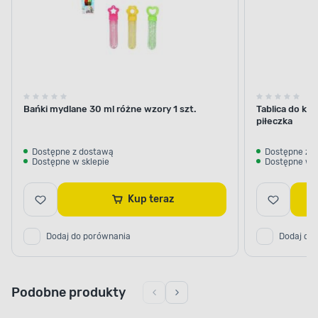
dzieci
dla dzieci
Bańki mydlane 30 ml różne wzory 1 szt.
Tablica do ko
piłeczka
Dostępne z dostawą
Dostępne z 
Dostępne w sklepie
Dostępne w s
Kup teraz
Dodaj do porównania
Dodaj do
Podobne produkty