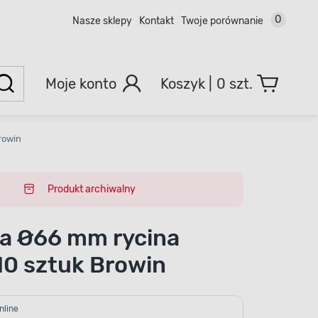
0
Nasze sklepy
Kontakt
Twoje porównanie
Moje konto
0 szt.
rowin
Produkt archiwalny
a Ø66 mm rycina
10 sztuk Browin
nline