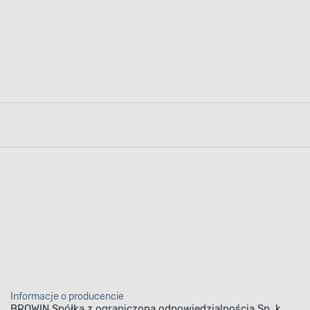
Informacje o producencie
BROWIN Spółka z ograniczoną odpowiedzialnością Sp. k.