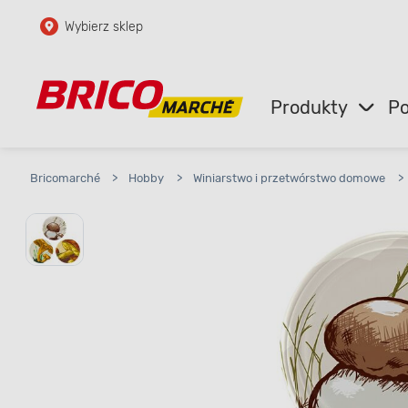
Wybierz sklep
Przejdź do głównej zawartości
Przejdź do wyszukiwarki
Produkty
Po
Przejdź do kontaktu
Bricomarché
>
Hobby
>
Winiarstwo i przetwórstwo domowe
>