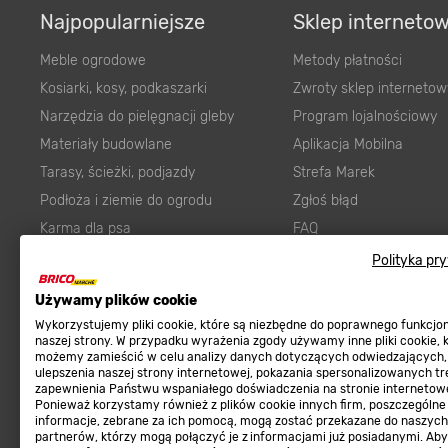
Najpopularniejsze
Sklep interneto
Meble ogrodowe
Metody płatności
Kosiarki, kosy, podkaszarki
Zwroty sklep internetow
Narzędzia do pielęgnacji gleby
Program lojalnościowy
Materiały budowlane
Aplikacja Mobilna
Tarasy, ścieżki, podjazdy
Strefa Marek
Podłoża i ziemie do ogrodu
Zgłoś błąd
Karma dla psa
FAQ
Ogród
Prawny obowiązek zape
Polityka pr
Farby wewnętrzne białe
zgodności towaru z um
Używamy plików cookie
Elektryka
Program Brico PRO
Wykorzystujemy pliki cookie, które są niezbędne do poprawnego funkcj
Panele
naszej strony. W przypadku wyrażenia zgody używamy inne pliki cookie, 
możemy zamieścić w celu analizy danych dotyczących odwiedzających,
Regulaminy
Elektronarzędzia
ulepszenia naszej strony internetowej, pokazania spersonalizowanych tre
zapewnienia Państwu wspaniałego doświadczenia na stronie internetowe
Płytki
Regulaminy
Ponieważ korzystamy również z plików cookie innych firm, poszczególne
informacje, zebrane za ich pomocą, mogą zostać przekazane do naszych
Panele podłogowe
Polityka prywatności
partnerów, którzy mogą połączyć je z informacjami już posiadanymi. Ab