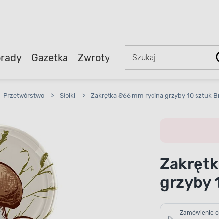
rady
Gazetka
Zwroty
Przetwórstwo
>
Słoiki
>
Zakrętka Ø66 mm rycina grzyby 10 sztuk B
Zakrętk
grzyby 
Zamówienie o