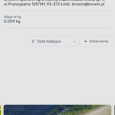
ul.Pryncypalna 129/141, 93-373 Łódź, browin@browin.pl
Waga w kg
0,009 kg
Data malejąco
Dodaj opinię