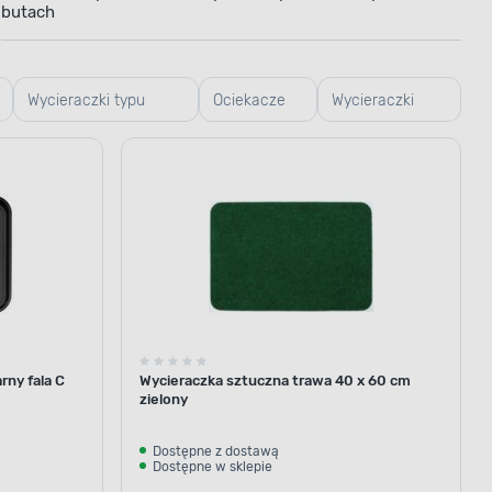
butach
Wycieraczki typu
Ociekacze
Wycieraczki
plaster miodu
na buty
typu trawa
rny fala C
Wycieraczka sztuczna trawa 40 x 60 cm
zielony
Dostępne z dostawą
Dostępne w sklepie