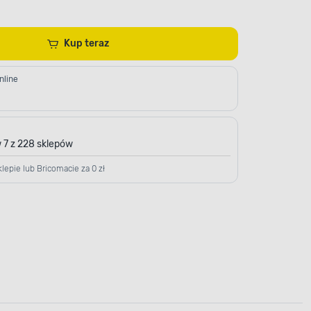
Kup teraz
nline
 7 z 228 sklepów
lepie lub Bricomacie za 0 zł