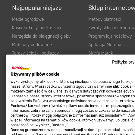
Najpopularniejsze
Sklep interneto
Meble ogrodowe
Metody płatności
Kosiarki, kosy, podkaszarki
Zwroty sklep internetow
Narzędzia do pielęgnacji gleby
Program lojalnościowy
Materiały budowlane
Aplikacja Mobilna
Tarasy, ścieżki, podjazdy
Strefa Marek
Podłoża i ziemie do ogrodu
Zgłoś błąd
Polityka pr
Karma dla psa
FAQ
Używamy plików cookie
Ogród
Prawny obowiązek zape
Wykorzystujemy pliki cookie, które są niezbędne do poprawnego funkcj
Farby wewnętrzne białe
zgodności towaru z um
naszej strony. W przypadku wyrażenia zgody używamy inne pliki cookie, 
możemy zamieścić w celu analizy danych dotyczących odwiedzających,
Elektryka
Program Brico PRO
ulepszenia naszej strony internetowej, pokazania spersonalizowanych tre
zapewnienia Państwu wspaniałego doświadczenia na stronie internetowe
Panele
Ponieważ korzystamy również z plików cookie innych firm, poszczególne
Regulaminy
informacje, zebrane za ich pomocą, mogą zostać przekazane do naszych
Elektronarzędzia
partnerów, którzy mogą połączyć je z informacjami już posiadanymi. Ab
Płytki
więcej informacji na temat plików cookie, których używamy, lub udzielić
Regulaminy
poszczególne, wybierz „Dostosuj”.
Panele podłogowe
Dane są gromadzone w celu personalizacji reklam i pomiaru skutecznośc
Polityka prywatności
reklamowych. Dane mogą być udostępniane Google LLC, więcej informa