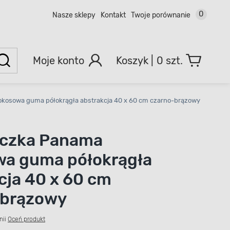
0
Nasze sklepy
Kontakt
Twoje porównanie
Moje konto
0 szt.
kosowa guma półokrągła abstrakcja 40 x 60 cm czarno-brązowy
aczka Panama
wa guma półokrągła
cja 40 x 60 cm
-brązowy
nii
Oceń produkt