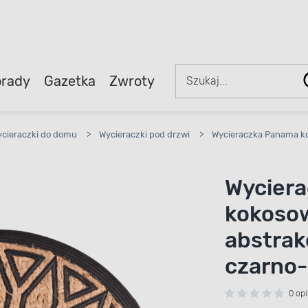
rady
Gazetka
Zwroty
cieraczki do domu
>
Wycieraczki pod drzwi
>
Wycieraczka Panama ko
Wycier
kokoso
abstrak
czarno
0 opi