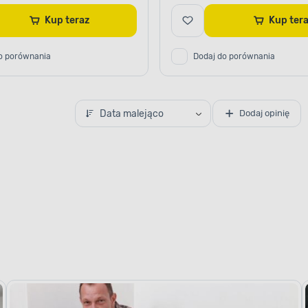
Kup teraz
Kup te
o porównania
Dodaj do porównania
Data malejąco
Dodaj opinię