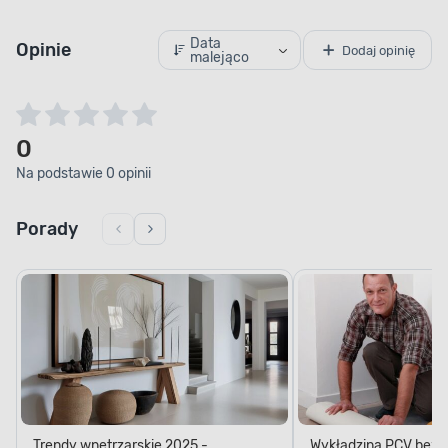
Data
Opinie
Dodaj opinię
malejąco
0
Na podstawie 0 opinii
Porady
Trendy wnętrzarskie 2025 -
Wykładzina PCV bez kl
najnowsze inspiracje i kierunki
zrobić?