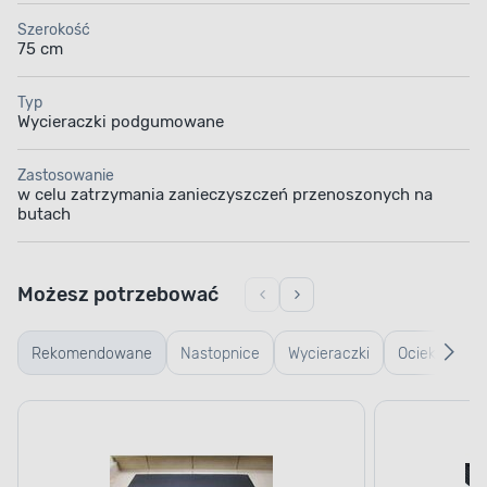
Szerokość
75 cm
Typ
Wycieraczki podgumowane
Zastosowanie
w celu zatrzymania zanieczyszczeń przenoszonych na
butach
Możesz potrzebować
Rekomendowane
Nastopnice
Wycieraczki
Ociekacze
typu
na buty
plaster