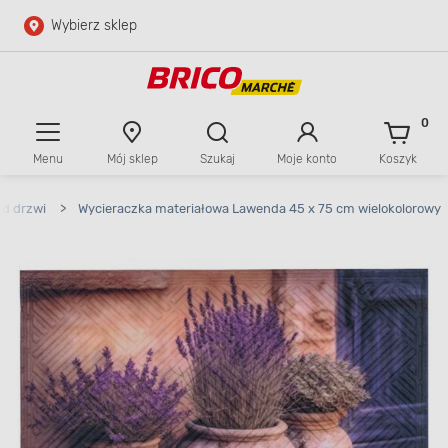
Wybierz sklep
Przejdź do głównej zawartości
Przejdź do wyszukiwarki
0
Menu
Mój sklep
Szukaj
Moje konto
Koszyk
Przejdź do kontaktu
od drzwi
>
Wycieraczka materiałowa Lawenda 45 x 75 cm wielokolorowy