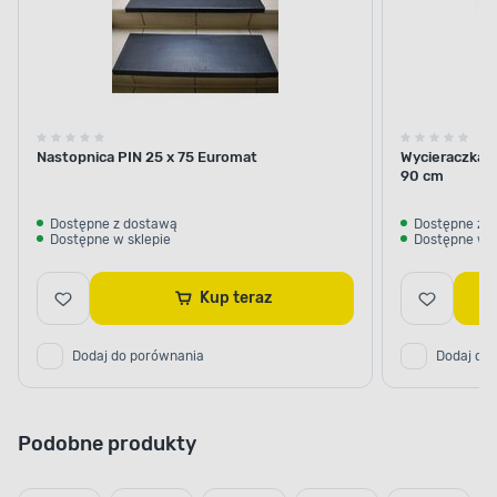
miodu
Nastopnica PIN 25 x 75 Euromat
Wycieraczka a
90 cm
Dostępne z dostawą
Dostępne z 
Dostępne w sklepie
Dostępne w s
Kup teraz
Dodaj do porównania
Dodaj do
Podobne produkty