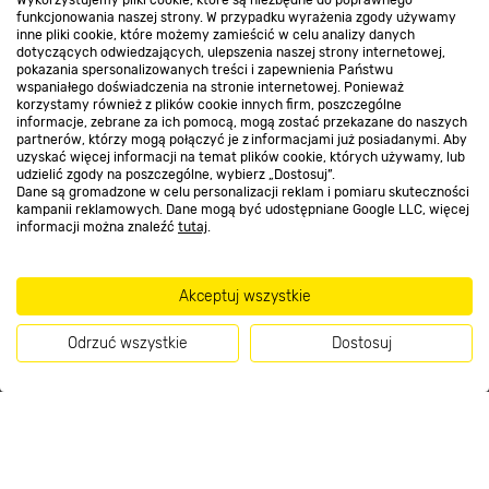
Wykorzystujemy pliki cookie, które są niezbędne do poprawnego
Kontakt do sklepu
funkcjonowania naszej strony. W przypadku wyrażenia zgody używamy
inne pliki cookie, które możemy zamieścić w celu analizy danych
dotyczących odwiedzających, ulepszenia naszej strony internetowej,
pokazania spersonalizowanych treści i zapewnienia Państwu
Strefa biznesu
wspaniałego doświadczenia na stronie internetowej. Ponieważ
korzystamy również z plików cookie innych firm, poszczególne
informacje, zebrane za ich pomocą, mogą zostać przekazane do naszych
partnerów, którzy mogą połączyć je z informacjami już posiadanymi. Aby
uzyskać więcej informacji na temat plików cookie, których używamy, lub
udzielić zgody na poszczególne, wybierz „Dostosuj”.
Dołącz do nas
Dane są gromadzone w celu personalizacji reklam i pomiaru skuteczności
kampanii reklamowych. Dane mogą być udostępniane Google LLC, więcej
informacji można znaleźć
tutaj
.
Metody płatności
Akceptuj wszystkie
Odrzuć wszystkie
Dostosuj
Informacje handlowe o towarach i ich cenach podane na stronach serwisu:
Kup teraz
https://www.bricomarche.pl/
nie stanowią oferty, a są wyłącznie
zaproszeniem do zawarcia umowy w rozumieniu art. 71 Kodeksu cywilnego.