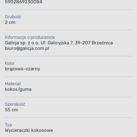
5902869230084
Grubość
2 cm
Informacje o producencie
Galicja sp. z o.o. Ul. Galicyjska 7, 39-207 Brzeźnica
biuro@galicja.com.pl
Kolor
brązowo-czarny
Materiał
kokos/guma
Szerokość
55 cm
Typ
Wycieraczki kokosowe