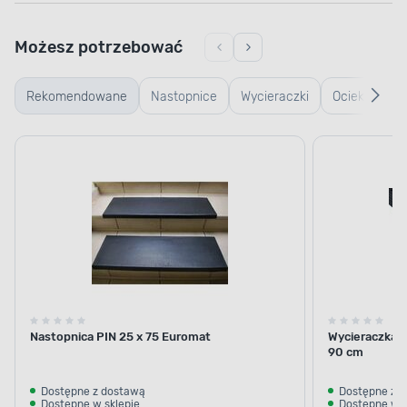
Możesz potrzebować
Rekomendowane
Nastopnice
Wycieraczki
Ociekacze
typu
na buty
plaster
miodu
Nastopnica PIN 25 x 75 Euromat
Wycieraczka a
90 cm
Dostępne z dostawą
Dostępne z 
Dostępne w sklepie
Dostępne w s