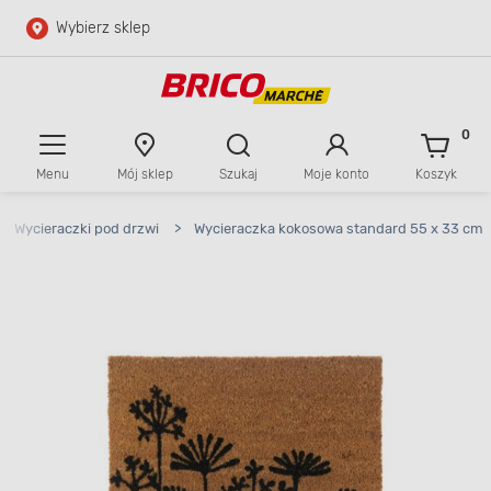
Wybierz sklep
Przejdź do głównej zawartości
Przejdź do wyszukiwarki
0
Menu
Mój sklep
Szukaj
Moje konto
Koszyk
Przejdź do kontaktu
>
Wycieraczki pod drzwi
>
Wycieraczka kokosowa standard 55 x 33 cm