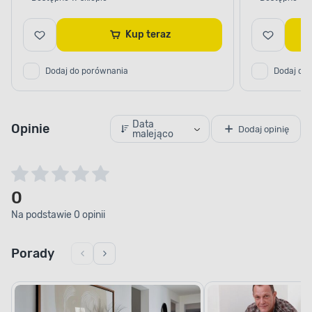
Kup teraz
Dodaj do porównania
Dodaj do
Data
Opinie
Dodaj opinię
malejąco
0
Na podstawie 0 opinii
Porady