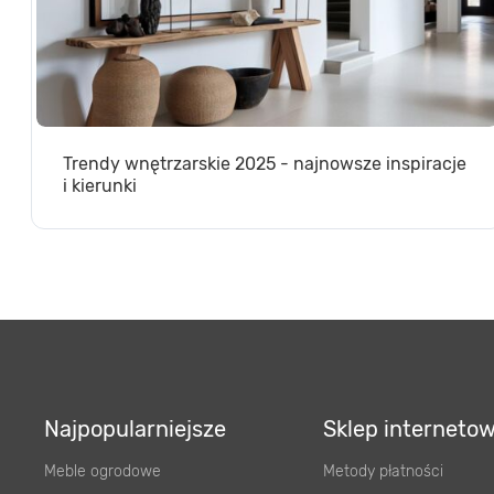
Trendy wnętrzarskie 2025 - najnowsze inspiracje
i kierunki
Najpopularniejsze
Sklep interneto
Meble ogrodowe
Metody płatności