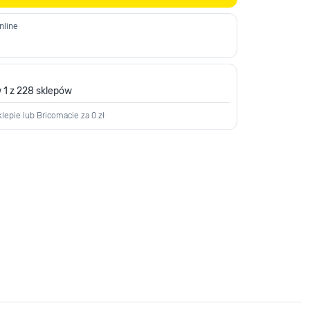
nline
 1 z 228 sklepów
lepie lub Bricomacie za 0 zł