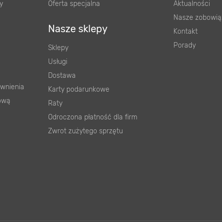
y
Oferta specjalna
Aktualności
Nasze zobowią
Nasze sklepy
Kontakt
Porady
Sklepy
Usługi
Dostawa
wnienia
Karty podarunkowe
ową
Raty
Odroczona płatność dla firm
Zwrot zużytego sprzętu