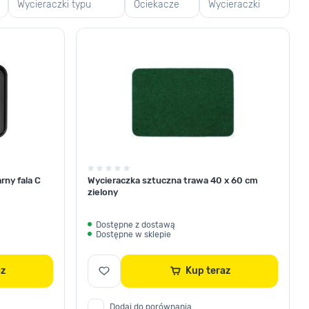
Wycieraczki typu
Ociekacze
Wycieraczki
plaster miodu
na buty
typu trawa
rny fala C
Wycieraczka sztuczna trawa 40 x 60 cm
zielony
Dostępne z dostawą
Dostępne w sklepie
raz
Kup teraz
Dodaj do porównania