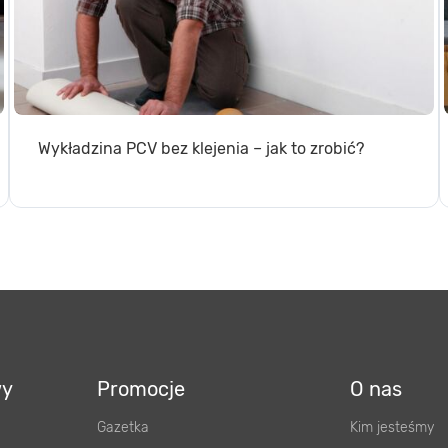
Wykładzina PCV bez klejenia – jak to zrobić?
wy
Promocje
O nas
Gazetka
Kim jesteśmy