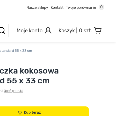
0
Nasze sklepy
Kontakt
Twoje porównanie
Moje konto
0 szt.
standard 55 x 33 cm
aczka kokosowa
d 55 x 33 cm
nii
Oceń produkt
Kup teraz