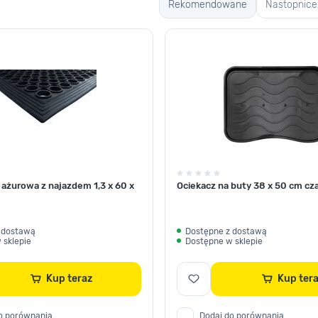
Rekomendowane
Nastopnice
 ażurowa z najazdem 1,3 x 60 x
Ociekacz na buty 38 x 50 cm cza
 dostawą
Dostępne z dostawą
 sklepie
Dostępne w sklepie
Kup teraz
Kup te
o porównania
Dodaj do porównania