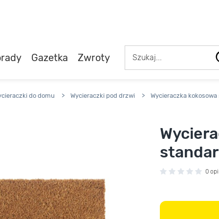
rady
Gazetka
Zwroty
cieraczki do domu
>
Wycieraczki pod drzwi
>
Wycieraczka kokosowa 
Wycier
standar
0 opi