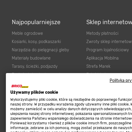
Najpopularniejsze
Sklep interneto
Meble ogrodowe
Metody płatności
Kosiarki, kosy, podkaszarki
Zwroty sklep internetow
Narzędzia do pielęgnacji gleby
Program lojalnościowy
Materiały budowlane
Aplikacja Mobilna
Tarasy, ścieżki, podjazdy
Strefa Marek
Podłoża i ziemie do ogrodu
Zgłoś błąd
Polityka pr
Karma dla psa
FAQ
Ogród
Prawny obowiązek zape
Używamy plików cookie
Farby wewnętrzne białe
zgodności towaru z um
Wykorzystujemy pliki cookie, które są niezbędne do poprawnego funkcj
naszej strony. W przypadku wyrażenia zgody używamy inne pliki cookie, 
Elektryka
Program Brico PRO
możemy zamieścić w celu analizy danych dotyczących odwiedzających,
ulepszenia naszej strony internetowej, pokazania spersonalizowanych tre
Panele
zapewnienia Państwu wspaniałego doświadczenia na stronie internetowe
Regulaminy
Ponieważ korzystamy również z plików cookie innych firm, poszczególne
Elektronarzędzia
informacje, zebrane za ich pomocą, mogą zostać przekazane do naszych