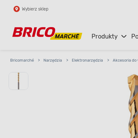
Wybierz sklep
Przejdź do głównej zawartości
Przejdź do wyszukiwarki
Produkty
Po
Przejdź do kontaktu
Bricomarché
>
Narzędzia
>
Elektronarzędzia
>
Akcesoria do 