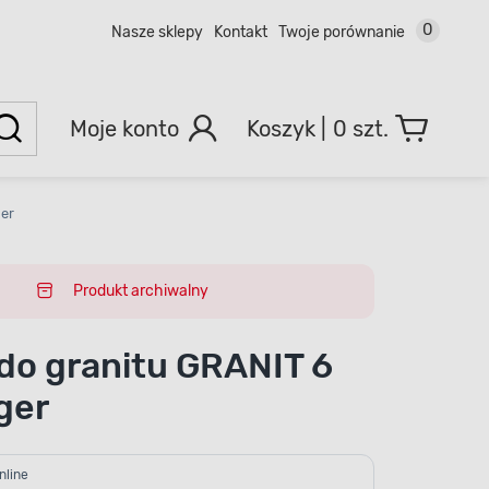
0
Nasze sklepy
Kontakt
Twoje porównanie
Moje konto
0 szt.
ger
Produkt archiwalny
 do granitu GRANIT 6
ger
nline