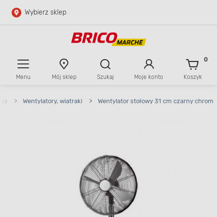
Wybierz sklep
Przejdź do głównej zawartości
Przejdź do wyszukiwarki
0
Menu
Mój sklep
Szukaj
Moje konto
Koszyk
Przejdź do kontaktu
cja
>
Wentylatory, wiatraki
>
Wentylator stołowy 31 cm czarny chrom