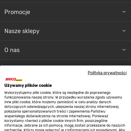
Promocje
Nasze sklepy
O nas
Kontakt do sklepu
Polityka prywatności
Używamy plików cookie
Strefa biznesu
Wykorzystujemy pliki cookie, które są niezbędne do poprawnego
funkcjonowania naszej strony. W przypadku wyrażenia zgody używamy
inne pliki cookie, które możemy zamieścić w celu analizy danych
dotyczących odwiedzających, ulepszenia naszej strony internetowej,
Dołącz do nas
pokazania spersonalizowanych treści i zapewnienia Państwu
wspaniałego doświadczenia na stronie internetowej. Ponieważ
korzystamy również z plików cookie innych firm, poszczególne
informacje, zebrane za ich pomocą, mogą zostać przekazane do naszych
partnerów, którzy mogą połączyć je z informacjami już posiadanymi. Aby