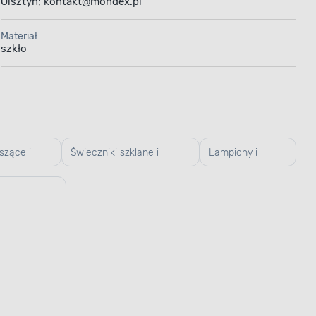
Olsztyn; kontakt@mondex.pl
Materiał
szkło
iszące i
Świeczniki szklane i
Lampiony i
szkliwione
latarenki