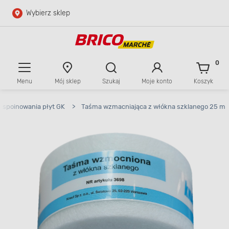
Wybierz sklep
Przejdź do głównej zawartości
Przejdź do wyszukiwarki
0
Menu
Mój sklep
Szukaj
Moje konto
Koszyk
Przejdź do kontaktu
 spoinowania płyt GK
>
Taśma wzmacniająca z włókna szklanego 25 m