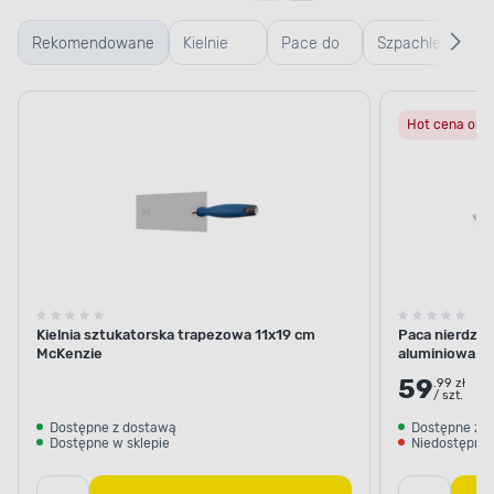
Rekomendowane
Kielnie
Pace do
Szpachle
Gru
murarskie
gładzi,
do
bu
Hot cena onli
weneckie
gładzi,
scian
Kielnia sztukatorska trapezowa 11x19 cm
Paca nierdze
McKenzie
aluminiowa w
59
.99 zł
/ szt.
Dostępne z dostawą
Dostępne z 
Dostępne w sklepie
Niedostępne 