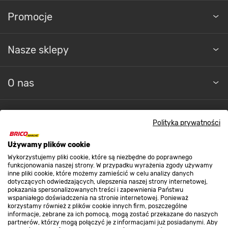
Promocje
Nasze sklepy
O nas
Kontakt do sklepu
Polityka prywatności
Strefa biznesu
Używamy plików cookie
Wykorzystujemy pliki cookie, które są niezbędne do poprawnego
funkcjonowania naszej strony. W przypadku wyrażenia zgody używamy
inne pliki cookie, które możemy zamieścić w celu analizy danych
Dołącz do nas
dotyczących odwiedzających, ulepszenia naszej strony internetowej,
pokazania spersonalizowanych treści i zapewnienia Państwu
wspaniałego doświadczenia na stronie internetowej. Ponieważ
korzystamy również z plików cookie innych firm, poszczególne
informacje, zebrane za ich pomocą, mogą zostać przekazane do naszych
partnerów, którzy mogą połączyć je z informacjami już posiadanymi. Aby