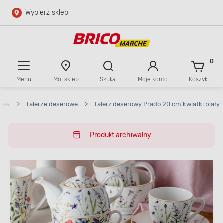
Wybierz sklep
Przejdź do głównej zawartości
Przejdź do wyszukiwarki
0
Menu
Mój sklep
Szukaj
Moje konto
Koszyk
Przejdź do kontaktu
owa
>
Talerze deserowe
>
Talerz deserowy Prado 20 cm kwiatki biały
Produkt archiwalny