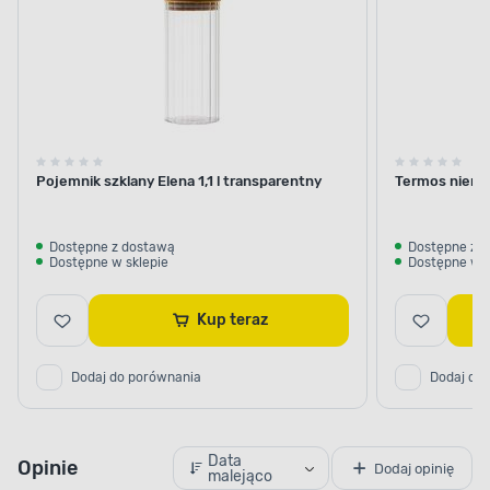
Pojemnik szklany Elena 1,1 l transparentny
Termos nierdz
Dostępne z dostawą
Dostępne z 
Dostępne w sklepie
Dostępne w s
Kup teraz
Dodaj do porównania
Dodaj do
Data
Opinie
Dodaj opinię
malejąco