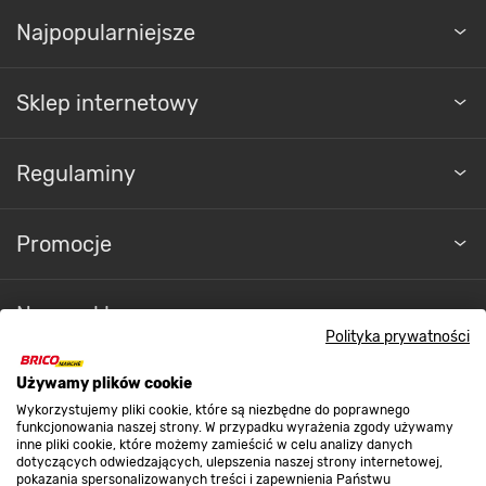
Najpopularniejsze
Sklep internetowy
Regulaminy
Promocje
Nasze sklepy
Polityka prywatności
O nas
Używamy plików cookie
Wykorzystujemy pliki cookie, które są niezbędne do poprawnego
funkcjonowania naszej strony. W przypadku wyrażenia zgody używamy
inne pliki cookie, które możemy zamieścić w celu analizy danych
Kontakt do sklepu
dotyczących odwiedzających, ulepszenia naszej strony internetowej,
pokazania spersonalizowanych treści i zapewnienia Państwu