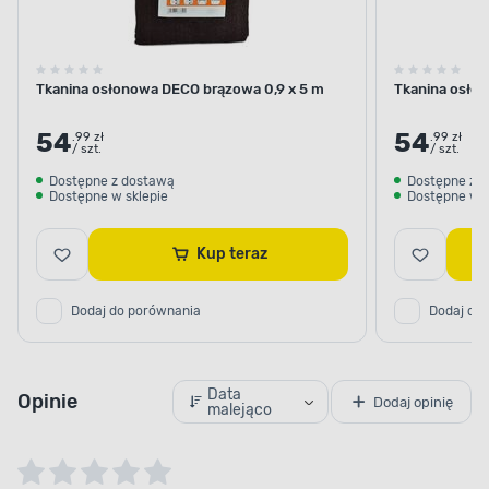
Tkanina osłonowa DECO brązowa 0,9 x 5 m
Tkanina osłon
54
54
.99 zł
.99 zł
/ szt.
/ szt.
Dostępne z dostawą
Dostępne z 
Dostępne w sklepie
Dostępne w s
Kup teraz
Dodaj do porównania
Dodaj do
Data
Opinie
Dodaj opinię
malejąco