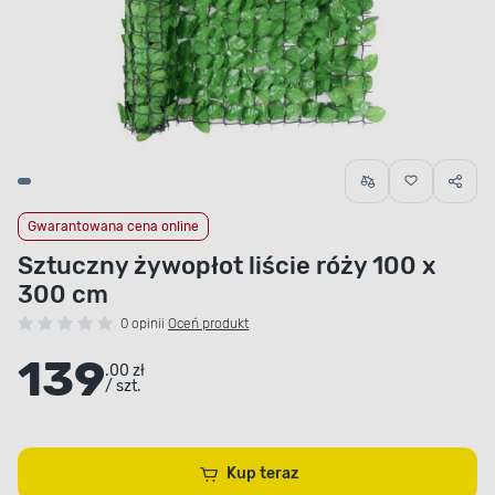
Gwarantowana cena online
Sztuczny żywopłot liście róży 100 x
300 cm
0 opinii
Oceń produkt
139
.00 zł
/ szt.
Kup teraz