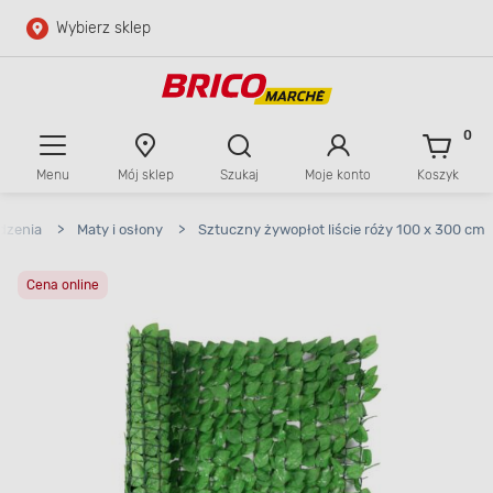
Wybierz sklep
Przejdź do głównej zawartości
Przejdź do wyszukiwarki
0
Menu
Mój sklep
Szukaj
Moje konto
Koszyk
Przejdź do kontaktu
dzenia
>
Maty i osłony
>
Sztuczny żywopłot liście róży 100 x 300 cm
Cena online