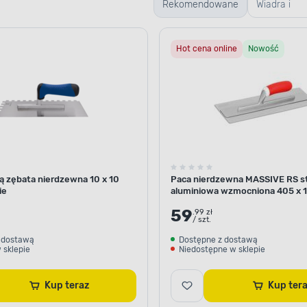
Rekomendowane
Wiadra i
kastry
Hot cena online
Nowość
budowlane
ką zębata nierdzewna 10 x 10
Paca nierdzewna MASSIVE RS s
ie
aluminiowa wzmocniona 405 x 
MANN
59
.99 zł
/ szt.
 dostawą
Dostępne z dostawą
 sklepie
Niedostępne w sklepie
Kup teraz
Kup te