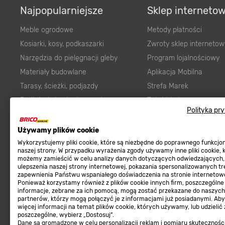
Najpopularniejsze
Sklep interneto
Meble ogrodowe
Metody płatności
Kosiarki, kosy, podkaszarki
Zwroty sklep internetow
Narzędzia do pielęgnacji gleby
Program lojalnościowy
Materiały budowlane
Aplikacja Mobilna
Tarasy, ścieżki, podjazdy
Strefa Marek
Podłoża i ziemie do ogrodu
Zgłoś błąd
Polityka pr
Karma dla psa
FAQ
Ogród
Prawny obowiązek zape
Używamy plików cookie
Farby wewnętrzne białe
zgodności towaru z um
Wykorzystujemy pliki cookie, które są niezbędne do poprawnego funkcj
naszej strony. W przypadku wyrażenia zgody używamy inne pliki cookie, 
Elektryka
Program Brico PRO
możemy zamieścić w celu analizy danych dotyczących odwiedzających,
ulepszenia naszej strony internetowej, pokazania spersonalizowanych tre
Panele
zapewnienia Państwu wspaniałego doświadczenia na stronie internetowe
Regulaminy
Ponieważ korzystamy również z plików cookie innych firm, poszczególne
Elektronarzędzia
informacje, zebrane za ich pomocą, mogą zostać przekazane do naszych
Płytki
partnerów, którzy mogą połączyć je z informacjami już posiadanymi. Ab
Regulaminy
więcej informacji na temat plików cookie, których używamy, lub udzielić
Panele podłogowe
Polityka prywatności
poszczególne, wybierz „Dostosuj”.
Dane są gromadzone w celu personalizacji reklam i pomiaru skutecznośc