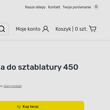
0
Nasze sklepy
Kontakt
Twoje porównanie
Moje konto
0 szt.
a do sztablatury 450
nii
Oceń produkt
Kup teraz