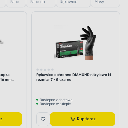
Pace
Pace do
Rękawice
Masy
zębate
gładzi,
robocze i
szpachlowe
weneckie
ogrodowe
topka
Rękawice ochronne DIAMOND nitrylowe M
116 mm
rozmiar 7 - 8 czarne
Dostępne z dostawą
Dostępne w sklepie
raz
Kup teraz