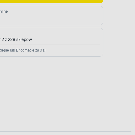
nline
 2 z 228 sklepów
lepie lub Bricomacie za 0 zł