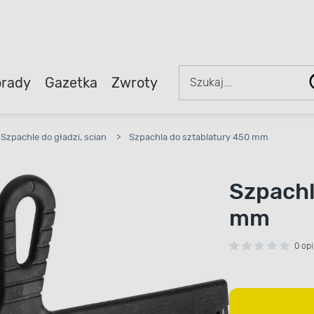
rady
Gazetka
Zwroty
Szpachle do gładzi, scian
>
Szpachla do sztablatury 450 mm
Szpachl
mm
0 opi