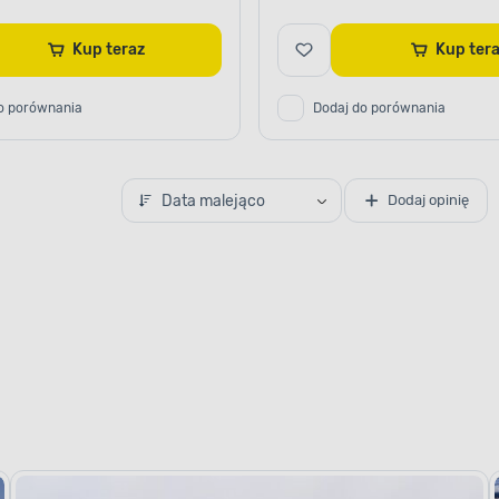
Kup teraz
Kup te
o porównania
Dodaj do porównania
Data malejąco
Dodaj opinię