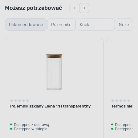
Możesz potrzebować
Rekomendowane
Pojemniki
Kubki
Noże
szklane
termiczne i
termosy
Pojemnik szklany Elena 1,1 l transparentny
Termos nierdz
Dostępne z dostawą
Dostępne z 
Dostępne w sklepie
Dostępne w s