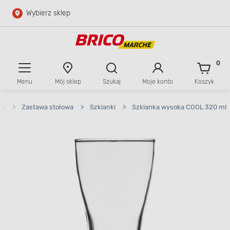
Wybierz sklep
Przejdź do głównej zawartości
Przejdź do wyszukiwarki
0
Menu
Mój sklep
Szukaj
Moje konto
Koszyk
Przejdź do kontaktu
ni
>
Zastawa stołowa
>
Szklanki
>
Szklanka wysoka COOL 320 ml