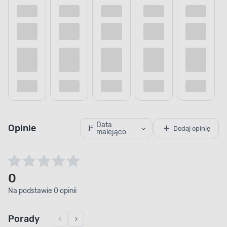
Dostępne z dostawą
Dostępne z 
Dostępne w sklepie
Dostępne w s
Kup teraz
Dodaj do porównania
Dodaj do
Data
Opinie
Dodaj opinię
malejąco
0
Na podstawie 0 opinii
Porady