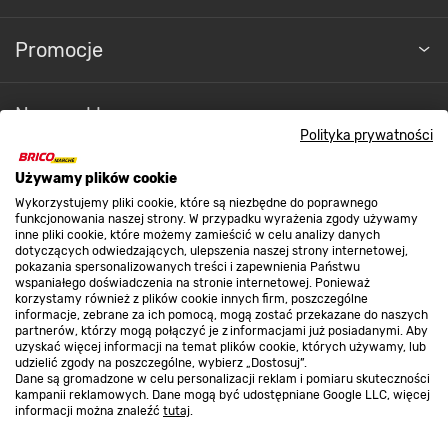
Promocje
Nasze sklepy
Polityka prywatności
O nas
Używamy plików cookie
Wykorzystujemy pliki cookie, które są niezbędne do poprawnego
funkcjonowania naszej strony. W przypadku wyrażenia zgody używamy
inne pliki cookie, które możemy zamieścić w celu analizy danych
Kontakt do sklepu
dotyczących odwiedzających, ulepszenia naszej strony internetowej,
pokazania spersonalizowanych treści i zapewnienia Państwu
wspaniałego doświadczenia na stronie internetowej. Ponieważ
korzystamy również z plików cookie innych firm, poszczególne
Strefa biznesu
informacje, zebrane za ich pomocą, mogą zostać przekazane do naszych
partnerów, którzy mogą połączyć je z informacjami już posiadanymi. Aby
uzyskać więcej informacji na temat plików cookie, których używamy, lub
udzielić zgody na poszczególne, wybierz „Dostosuj”.
Dane są gromadzone w celu personalizacji reklam i pomiaru skuteczności
Dołącz do nas
kampanii reklamowych. Dane mogą być udostępniane Google LLC, więcej
informacji można znaleźć
tutaj
.