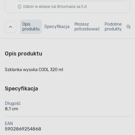
Odbiór w sklepie lub Bricomacie za 0 zł
Opis
Możesz
Podobne
Specyfikacja
Opin
produktu
potrzebować
produkty
Opis produktu
Szklanka wysoka COOL 320 ml
Specyfikacja
Długość
8,1 cm
EAN
5902869254868