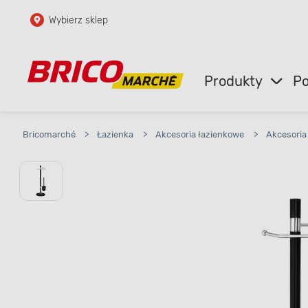
Wybierz sklep
Przejdź do głównej zawartości
Przejdź do wyszukiwarki
Produkty
Po
Przejdź do kontaktu
Bricomarché
>
Łazienka
>
Akcesoria łazienkowe
>
Akcesoria