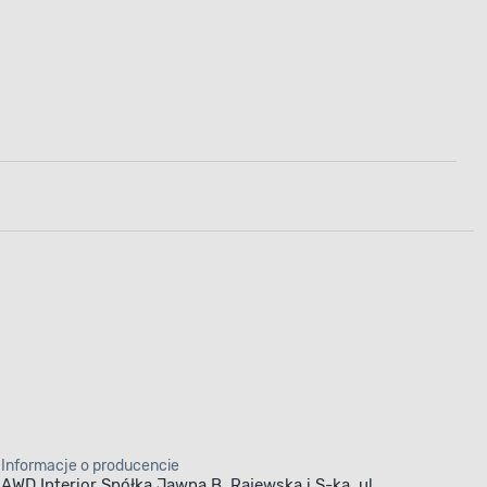
Informacje o producencie
AWD Interior Spółka Jawna B. Rajewska i S-ka, ul.