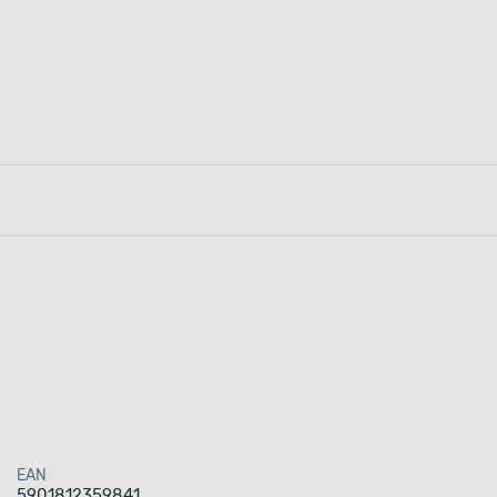
EAN
5901812359841