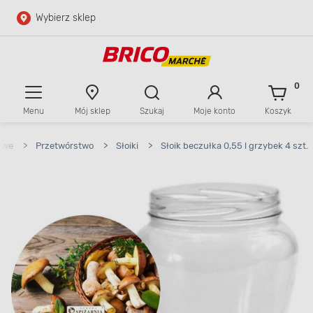
Wybierz sklep
Przejdź do głównej zawartości
Przejdź do wyszukiwarki
0
Menu
Mój sklep
Szukaj
Moje konto
Koszyk
Przejdź do kontaktu
owe
>
Przetwórstwo
>
Słoiki
>
Słoik beczułka 0,55 l grzybek 4 szt.