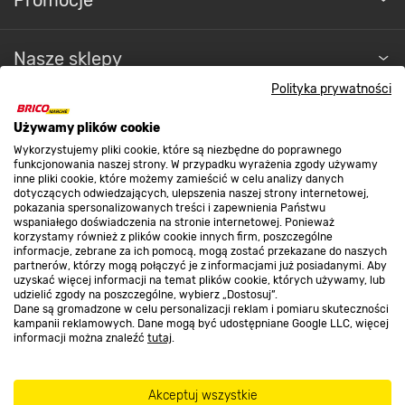
Nasze sklepy
Polityka prywatności
O nas
Używamy plików cookie
Wykorzystujemy pliki cookie, które są niezbędne do poprawnego
funkcjonowania naszej strony. W przypadku wyrażenia zgody używamy
Kontakt do sklepu
inne pliki cookie, które możemy zamieścić w celu analizy danych
dotyczących odwiedzających, ulepszenia naszej strony internetowej,
pokazania spersonalizowanych treści i zapewnienia Państwu
wspaniałego doświadczenia na stronie internetowej. Ponieważ
Strefa biznesu
korzystamy również z plików cookie innych firm, poszczególne
informacje, zebrane za ich pomocą, mogą zostać przekazane do naszych
partnerów, którzy mogą połączyć je z informacjami już posiadanymi. Aby
uzyskać więcej informacji na temat plików cookie, których używamy, lub
udzielić zgody na poszczególne, wybierz „Dostosuj”.
Dołącz do nas
Dane są gromadzone w celu personalizacji reklam i pomiaru skuteczności
kampanii reklamowych. Dane mogą być udostępniane Google LLC, więcej
informacji można znaleźć
tutaj
.
Akceptuj wszystkie
Metody płatności