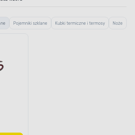
ane
Pojemniki szklane
Kubki termiczne i termosy
Noże