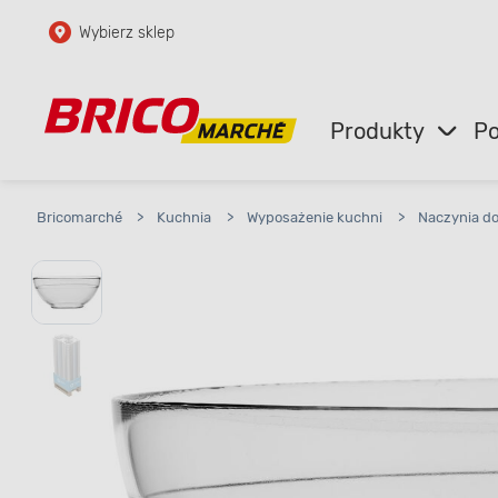
Wybierz sklep
Przejdź do głównej zawartości
Przejdź do wyszukiwarki
Produkty
Po
Przejdź do kontaktu
Bricomarché
>
Kuchnia
>
Wyposażenie kuchni
>
Naczynia d