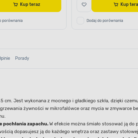
Kup teraz
Kup te
o porównania
Dodaj do porównania
Opinie
Porady
,5 cm. Jest wykonana z mocnego i gładkiego szkła, dzięki czem
odgrzewania żywności w mikrofalówce oraz mycia w zmywarce be
mu.
ie pochłania zapachu.
W efekcie można śmiało stosować ją do
atwością dopasujesz ją do każdego wnętrza oraz zastawy stołowe