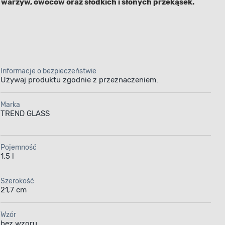
, warzyw, owoców oraz słodkich i słonych przekąsek.
Informacje o bezpieczeństwie
Używaj produktu zgodnie z przeznaczeniem.
Marka
TREND GLASS
Pojemność
1,5 l
Szerokość
21,7 cm
Wzór
bez wzoru