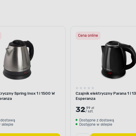
Cena online
tryczny Spring Inox 1 l 1500 W
Czajnik elektryczny Parana 1 l 
eranza
Esperanza
32
.99 zł
/ szt.
 dostawą
Dostępne z dostawą
 sklepie
Dostępne w sklepie