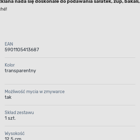
zklana nada się doskonale do podawania sałatek, zup, bakali
ché!
EAN
5901105413687
Kolor
transparentny
Możliwość mycia w zmywarce
tak
Skład zestawu
1 szt.
Wysokość
12,5 cm