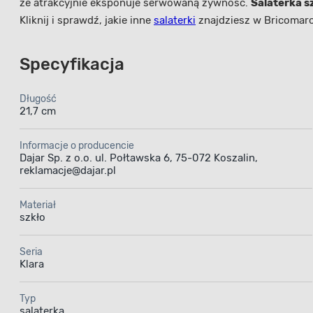
że
atrakcyjnie eksponuje serwowaną żywność.
Salaterka s
Kliknij i sprawdź, jakie inne
salaterki
znajdziesz w Bricomar
Specyfikacja
Długość
21,7 cm
Informacje o producencie
Dajar Sp. z o.o. ul. Połtawska 6, 75-072 Koszalin,
reklamacje@dajar.pl
Materiał
szkło
Seria
Klara
Typ
salaterka