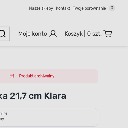
0
Nasze sklepy
Kontakt
Twoje porównanie
Moje konto
0 szt.
Produkt archiwalny
ka 21,7 cm Klara
nline
pny